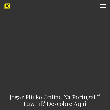
Men
Skip
to
main
content
Jogar Plinko Online Na Portugal É
Lawful? Descobre Aqui