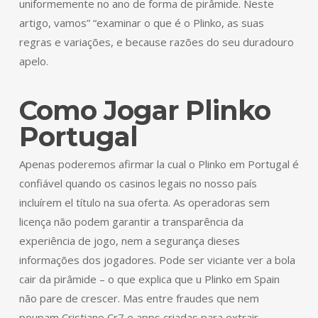
uniformemente no ano de forma de pirâmide. Neste
artigo, vamos” “examinar o que é o Plinko, as suas
regras e variações, e because razões do seu duradouro
apelo.
Como Jogar Plinko
Portugal
Apenas poderemos afirmar la cual o Plinko em Portugal é
confiável quando os casinos legais no nosso país
incluírem el título na sua oferta. As operadoras sem
licença não podem garantir a transparência da
experiência de jogo, nem a segurança dieses
informações dos jogadores. Pode ser viciante ver a bola
cair da pirâmide – o que explica que u Plinko em Spain
não pare de crescer. Mas entre fraudes que nem
poupam Cristiano Cr7 e apps criadas para extrair