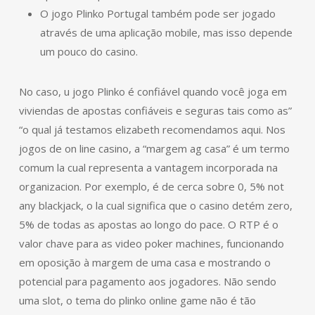
O jogo Plinko Portugal também pode ser jogado
através de uma aplicação mobile, mas isso depende
um pouco do casino.
No caso, u jogo Plinko é confiável quando você joga em
viviendas de apostas confiáveis e seguras tais como as”
“o qual já testamos elizabeth recomendamos aqui. Nos
jogos de on line casino, a “margem ag casa” é um termo
comum la cual representa a vantagem incorporada na
organizacion. Por exemplo, é de cerca sobre 0, 5% not
any blackjack, o la cual significa que o casino detém zero,
5% de todas as apostas ao longo do pace. O RTP é o
valor chave para as video poker machines, funcionando
em oposição à margem de uma casa e mostrando o
potencial para pagamento aos jogadores. Não sendo
uma slot, o tema do plinko online game não é tão