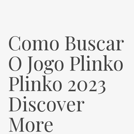
Como Buscar
O Jogo Plinko
Plinko 2023
Discover
More