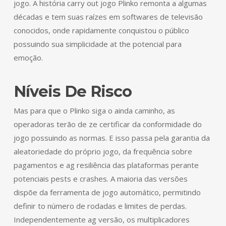
jogo. A história carry out jogo Plinko remonta a algumas
décadas e tem suas raízes em softwares de televisão
conocidos, onde rapidamente conquistou o público
possuindo sua simplicidade at the potencial para
emoção.
Níveis De Risco
Mas para que o Plinko siga o ainda caminho, as
operadoras terão de ze certificar da conformidade do
jogo possuindo as normas. E isso passa pela garantia da
aleatoriedade do próprio jogo, da frequência sobre
pagamentos e ag resiliência das plataformas perante
potenciais pests e crashes. A maioria das versões
dispõe da ferramenta de jogo automático, permitindo
definir to número de rodadas e limites de perdas.
Independentemente ag versão, os multiplicadores