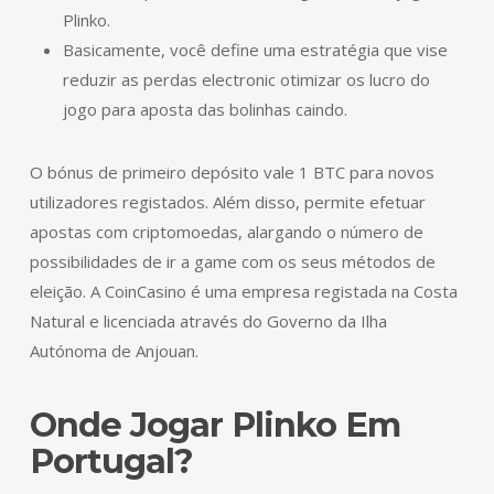
Plinko.
Basicamente, você define uma estratégia que vise
reduzir as perdas electronic otimizar os lucro do
jogo para aposta das bolinhas caindo.
O bónus de primeiro depósito vale 1 BTC para novos
utilizadores registados. Além disso, permite efetuar
apostas com criptomoedas, alargando o número de
possibilidades de ir a game com os seus métodos de
eleição. A CoinCasino é uma empresa registada na Costa
Natural e licenciada através do Governo da Ilha
Autónoma de Anjouan.
Onde Jogar Plinko Em
Portugal?