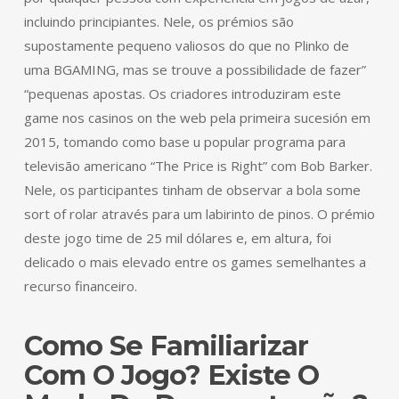
incluindo principiantes. Nele, os prémios são
supostamente pequeno valiosos do que no Plinko de
uma BGAMING, mas se trouve a possibilidade de fazer”
“pequenas apostas. Os criadores introduziram este
game nos casinos on the web pela primeira sucesión em
2015, tomando como base u popular programa para
televisão americano “The Price is Right” com Bob Barker.
Nele, os participantes tinham de observar a bola some
sort of rolar através para um labirinto de pinos. O prémio
deste jogo time de 25 mil dólares e, em altura, foi
delicado o mais elevado entre os games semelhantes a
recurso financeiro.
Como Se Familiarizar
Com O Jogo? Existe O