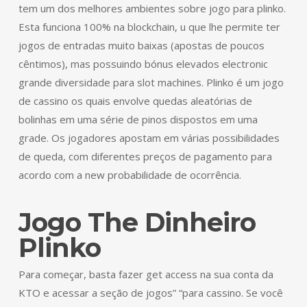
tem um dos melhores ambientes sobre jogo para plinko.
Esta funciona 100% na blockchain, u que lhe permite ter
jogos de entradas muito baixas (apostas de poucos
cêntimos), mas possuindo bónus elevados electronic
grande diversidade para slot machines. Plinko é um jogo
de cassino os quais envolve quedas aleatórias de
bolinhas em uma série de pinos dispostos em uma
grade. Os jogadores apostam em várias possibilidades
de queda, com diferentes preços de pagamento para
acordo com a new probabilidade de ocorrência.
Jogo The Dinheiro
Plinko
Para começar, basta fazer get access na sua conta da
KTO e acessar a seção de jogos” “para cassino. Se você