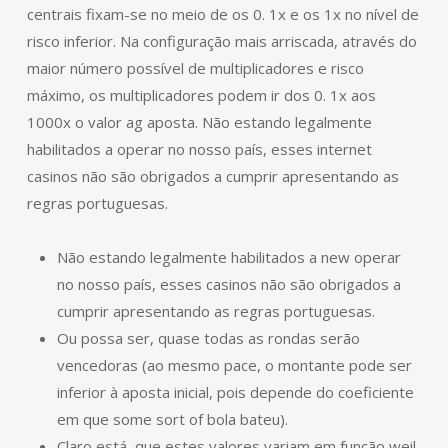
centrais fixam-se no meio de os 0. 1x e os 1x no nível de
risco inferior. Na configuração mais arriscada, através do
maior número possível de multiplicadores e risco
máximo, os multiplicadores podem ir dos 0. 1x aos
1000x o valor ag aposta. Não estando legalmente
habilitados a operar no nosso país, esses internet
casinos não são obrigados a cumprir apresentando as
regras portuguesas.
Não estando legalmente habilitados a new operar
no nosso país, esses casinos não são obrigados a
cumprir apresentando as regras portuguesas.
Ou possa ser, quase todas as rondas serão
vencedoras (ao mesmo pace, o montante pode ser
inferior à aposta inicial, pois depende do coeficiente
em que some sort of bola bateu).
Claro está, que estes valores variam em função weil