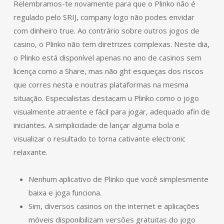
Relembramos-te novamente para que o Plinko não é
regulado pelo SRIJ, company logo não podes envidar
com dinheiro true. Ao contrário sobre outros jogos de
casino, o Plinko não tem diretrizes complexas. Neste dia,
o Plinko está disponível apenas no ano de casinos sem
licença como a Share, mas não ght esqueças dos riscos
que corres nesta e noutras plataformas na mesma
situação. Especialistas destacam u Plinko como o jogo
visualmente atraente e fácil para jogar, adequado afin de
iniciantes. A simplicidade de lançar alguma bola e
visualizar o resultado to torna cativante electronic
relaxante.
Nenhum aplicativo de Plinko que você simplesmente
baixa e joga funciona.
Sim, diversos casinos on the internet e aplicações
móveis disponibilizam versões gratuitas do jogo