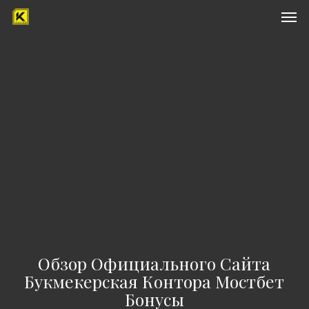
Men
Skip
to
main
content
Обзор Официального Сайта
Букмекерская Контора Мостбет
Бонусы