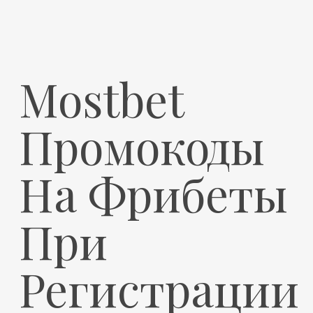
Mostbet
Промокоды
На Фрибеты
При
Регистрации