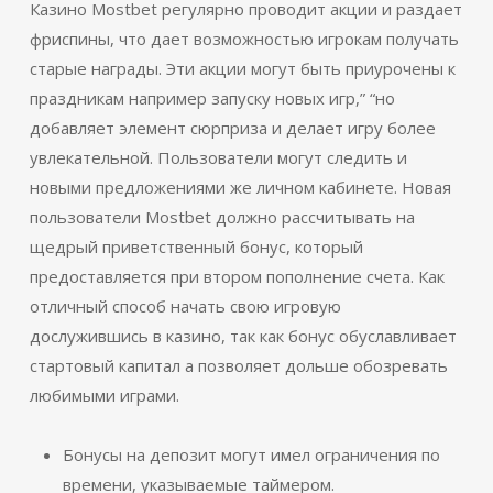
Казино Mostbet регулярно проводит акции и раздает
фриспины, что дает возможностью игрокам получать
старые награды. Эти акции могут быть приурочены к
праздникам например запуску новых игр,” “но
добавляет элемент сюрприза и делает игру более
увлекательной. Пользователи могут следить и
новыми предложениями же личном кабинете. Новая
пользователи Mostbet должно рассчитывать на
щедрый приветственный бонус, который
предоставляется при втором пополнение счета. Как
отличный способ начать свою игровую
дослужившись в казино, так как бонус обуславливает
стартовый капитал а позволяет дольше обозревать
любимыми играми.
Бонусы на депозит могут имел ограничения по
времени, указываемые таймером.