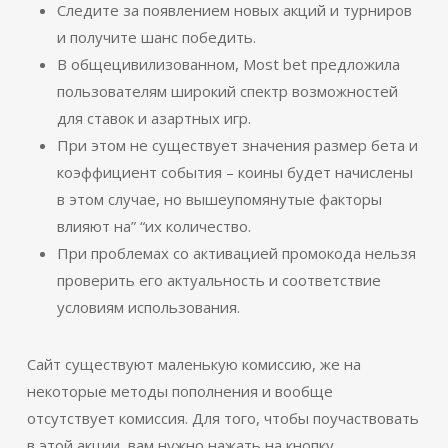
Следите за появлением новых акций и турниров
и получите шанс победить.
В общецивилизованном, Most bet предложила
пользователям широкий спектр возможностей
для ставок и азартных игр.
При этом не существует значения размер бета и
коэффициент события – коины будет начислены
в этом случае, но вышеупомянутые факторы
влияют на” “их количество.
При проблемах со активацией промокода нельзя
проверить его актуальность и соответствие
условиям использования.
Сайт существуют маленькую комиссию, же на
некоторые методы пополнения и вообще
отсутствует комиссия. Для того, чтобы поучаствовать
в этой акции, вам нужно нажать на кнопку