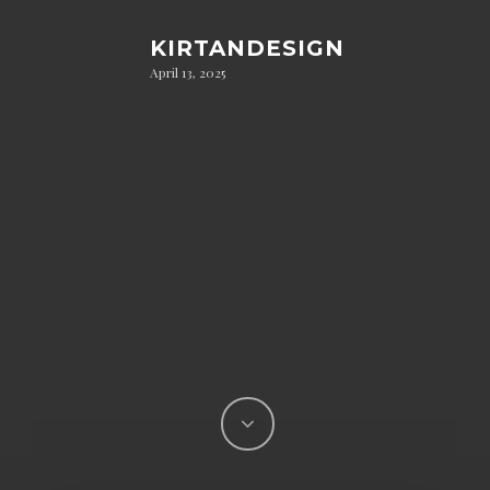
KIRTANDESIGN
April 13, 2025