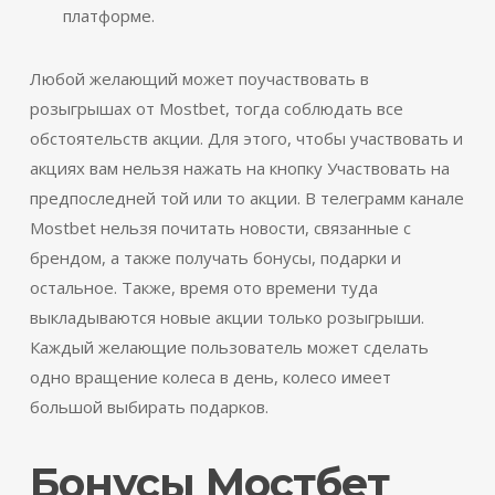
платформе.
Любой желающий может поучаствовать в
розыгрышах от Mostbet, тогда соблюдать все
обстоятельств акции. Для этого, чтобы участвовать и
акциях вам нельзя нажать на кнопку Участвовать на
предпоследней той или то акции. В телеграмм канале
Mostbet нельзя почитать новости, связанные с
брендом, а также получать бонусы, подарки и
остальное. Также, время ото времени туда
выкладываются новые акции только розыгрыши.
Каждый желающие пользователь может сделать
одно вращение колеса в день, колесо имеет
большой выбирать подарков.
Бонусы Мостбет