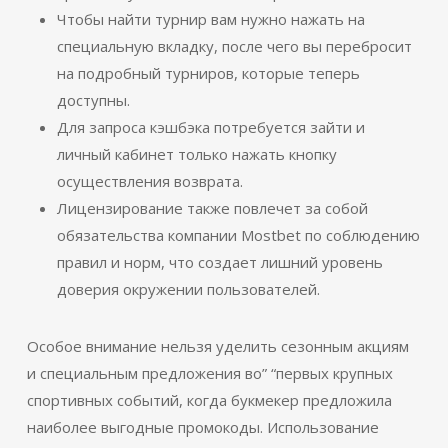
Чтобы найти турнир вам нужно нажать на
специальную вкладку, после чего вы перебросит
на подробный турниров, которые теперь
доступны.
Для запроса кэшбэка потребуется зайти и
личный кабинет только нажать кнопку
осуществления возврата.
Лицензирование также повлечет за собой
обязательства компании Mostbet по соблюдению
правил и норм, что создает лишний уровень
доверия окружении пользователей.
Особое внимание нельзя уделить сезонным акциям
и специальным предложения во” “первых крупных
спортивных событий, когда букмекер предложила
наиболее выгодные промокоды. Использование