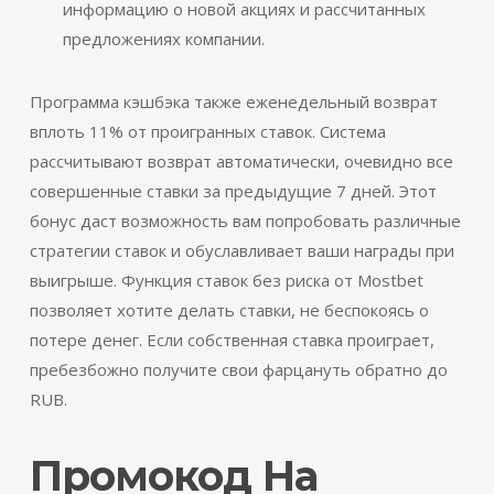
информацию о новой акциях и рассчитанных
предложениях компании.
Программа кэшбэка также еженедельный возврат
вплоть 11% от проигранных ставок. Система
рассчитывают возврат автоматически, очевидно все
совершенные ставки за предыдущие 7 дней. Этот
бонус даст возможность вам попробовать различные
стратегии ставок и обуславливает ваши награды при
выигрыше. Функция ставок без риска от Mostbet
позволяет хотите делать ставки, не беспокоясь о
потере денег. Если собственная ставка проиграет,
пребезбожно получите свои фарцануть обратно до
RUB.
Промокод На