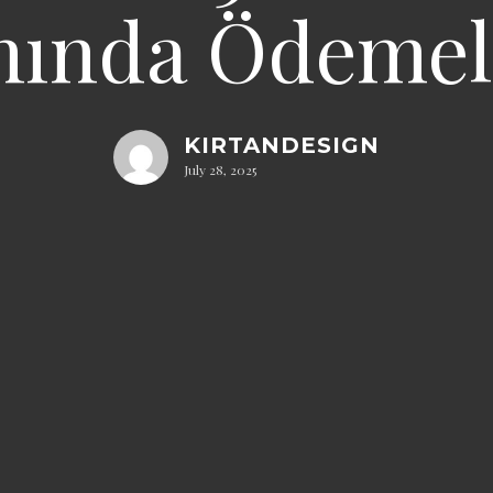
nında Ödemel
KIRTANDESIGN
July 28, 2025