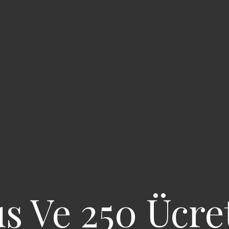
s Ve 250 Ücre