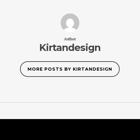
Author
Kirtandesign
MORE POSTS BY KIRTANDESIGN