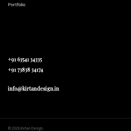
Portfolio
+91 63541 34335
+91 73838 34174
info@kirtandesign.in
© 2026 Kirtan Design.