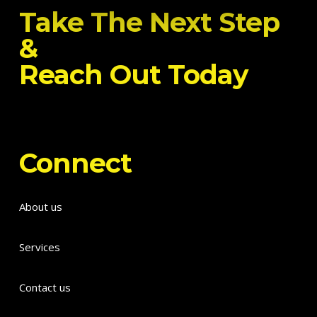
Take The Next Step
&
Reach Out Today
Connect
About us
Services
Contact us