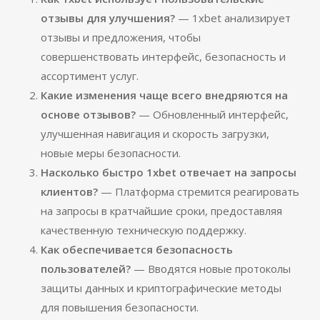
отзывы для улучшения?
— 1xbet анализирует
отзывы и предложения, чтобы
совершенствовать интерфейс, безопасность и
ассортимент услуг.
Какие изменения чаще всего внедряются на
основе отзывов?
— Обновленный интерфейс,
улучшенная навигация и скорость загрузки,
новые меры безопасности.
Насколько быстро 1xbet отвечает на запросы
клиентов?
— Платформа стремится реагировать
на запросы в кратчайшие сроки, предоставляя
качественную техническую поддержку.
Как обеспечивается безопасность
пользователей?
— Вводятся новые протоколы
защиты данных и криптографические методы
для повышения безопасности.