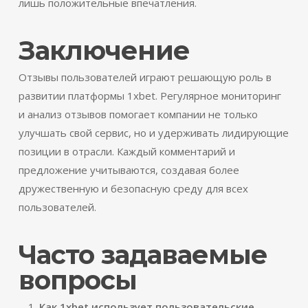
лишь положительные впечатления.
Заключение
Отзывы пользователей играют решающую роль в
развитии платформы 1xbet. Регулярное мониторинг
и анализ отзывов помогает компании не только
улучшать свой сервис, но и удерживать лидирующие
позиции в отрасли. Каждый комментарий и
предложение учитываются, создавая более
дружественную и безопасную среду для всех
пользователей.
Часто задаваемые
вопросы
Как 1xbet использует пользовательские