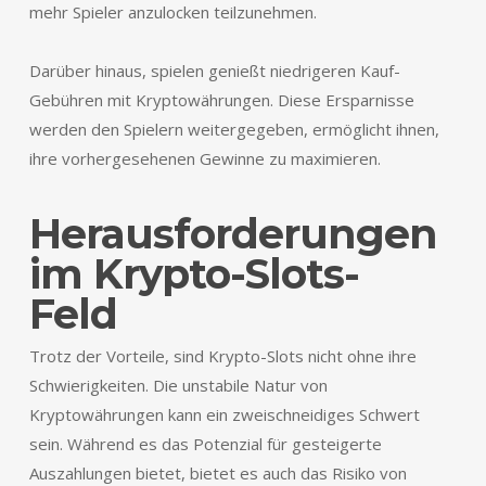
mehr Spieler anzulocken teilzunehmen.
Darüber hinaus, spielen genießt niedrigeren Kauf-
Gebühren mit Kryptowährungen. Diese Ersparnisse
werden den Spielern weitergegeben, ermöglicht ihnen,
ihre vorhergesehenen Gewinne zu maximieren.
Herausforderungen
im Krypto-Slots-
Feld
Trotz der Vorteile, sind Krypto-Slots nicht ohne ihre
Schwierigkeiten. Die unstabile Natur von
Kryptowährungen kann ein zweischneidiges Schwert
sein. Während es das Potenzial für gesteigerte
Auszahlungen bietet, bietet es auch das Risiko von