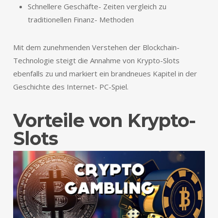
Schnellere Geschäfte- Zeiten vergleich zu
traditionellen Finanz- Methoden
Mit dem zunehmenden Verstehen der Blockchain-
Technologie steigt die Annahme von Krypto-Slots
ebenfalls zu und markiert ein brandneues Kapitel in der
Geschichte des Internet- PC-Spiel.
Vorteile von Krypto-
Slots