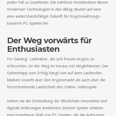
jeden Fall zu zunehmen. Die nahtlose Kombination dieser
modernen Technologien in den Alltag deutet auf eine
eine widerstandsfähige Zukunft für Kryptowährungs-
basierte PC-Spielen hin.
Der Weg vorwärts für
Enthusiasten
Für Gaming- Liebhaber, die sich freuen Krypto zu
erforschen, ist der Weg im Voraus mit Möglichkeiten. Der
Geheimtipp zum Erfolg hängt von auf dem Laufenden
bleiben sowohl über den Kryptomarkt als auch über die
fortschreitende Landschaft des Online- Videospiel.
Indem sie die Entwicklung der Blockchain-Innovation und
digitale Währungen annehmen, können Spieler erleben
eine brandneue Maß von PC-Spielen, die die Aufregung