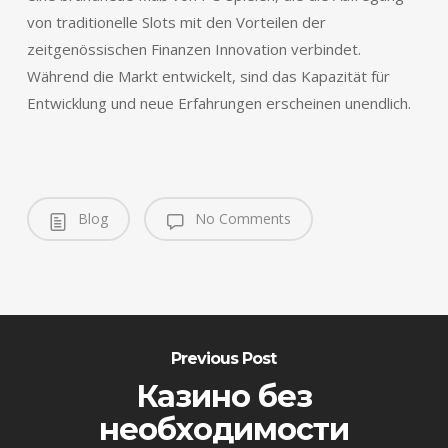
von traditionelle Slots mit den Vorteilen der
zeitgenössischen Finanzen Innovation verbindet.
Während die Markt entwickelt, sind das Kapazität für
Entwicklung und neue Erfahrungen erscheinen unendlich.
Blog
No Comments
Previous Post
Казино без
необходимости