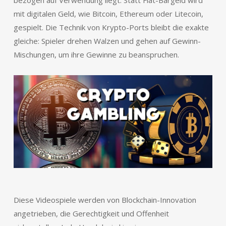
bezogen auf Verwendung liegt. Statt Fiat-Bargeld wird
mit digitalen Geld, wie Bitcoin, Ethereum oder Litecoin,
gespielt. Die Technik von Krypto-Ports bleibt die exakte
gleiche: Spieler drehen Walzen und gehen auf Gewinn-
Mischungen, um ihre Gewinne zu beanspruchen.
Diese Videospiele werden von Blockchain-Innovation
angetrieben, die Gerechtigkeit und Offenheit