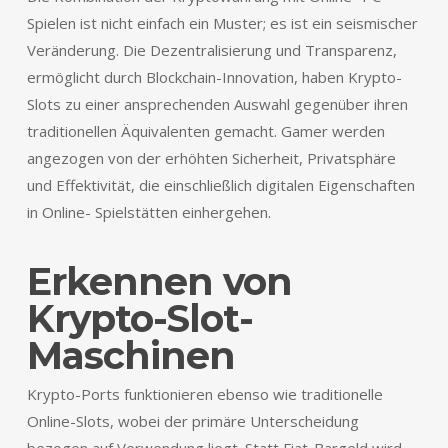
Spielen ist nicht einfach ein Muster; es ist ein seismischer
Veränderung. Die Dezentralisierung und Transparenz,
ermöglicht durch Blockchain-Innovation, haben Krypto-
Slots zu einer ansprechenden Auswahl gegenüber ihren
traditionellen Äquivalenten gemacht. Gamer werden
angezogen von der erhöhten Sicherheit, Privatsphäre
und Effektivität, die einschließlich digitalen Eigenschaften
in Online- Spielstätten einhergehen.
Erkennen von
Krypto-Slot-
Maschinen
Krypto-Ports funktionieren ebenso wie traditionelle
Online-Slots, wobei der primäre Unterscheidung