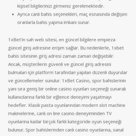
kişisel bilgilerinizi girmeniz gerekmektedir.
Ayrıca canlı bahis seçenekleri, maç esnasında değişen
oranlarla bahis yapma imkanı sunar.
1xBet’in sah web sitesi, en güncel bilgilere empieza
güncel giriş adresine erişim sağlar. Bu nedenlerle, 1xbet
bahis sitesinin giriş adresi zaman zaman değişebilir.
Ancak, müşterilerin güvenli ve güncel giriş adresini
bulmaları için platform tarafından yapılan düzenli duyurular
ve güncellemeler sunulur. 1xBet Casino, spor bahislerinin
yanı sıra geniş bir online casino oyunları seçeneği sunarak
kullanıcılarına farklı bir eğlence deneyimi yaşatmayı
hedefler. Klasik pasta oyunlarından modern slot machine
makinelerine, canlı on line casino deneyiminden TV
oyunlarına kadar birçok farklı kategoride oyun seçeneği
bulunur. Spor bahislerinden canlı casino oyunlarına, sanal