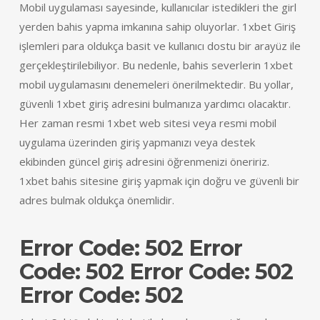
Mobil uygulaması sayesinde, kullanıcılar istedikleri the girl
yerden bahis yapma imkanına sahip oluyorlar. 1xbet Giriş
işlemleri para oldukça basit ve kullanıcı dostu bir arayüz ile
gerçekleştirilebiliyor. Bu nedenle, bahis severlerin 1xbet
mobil uygulamasını denemeleri önerilmektedir. Bu yollar,
güvenli 1xbet giriş adresini bulmanıza yardımcı olacaktır.
Her zaman resmi 1xbet web sitesi veya resmi mobil
uygulama üzerinden giriş yapmanızı veya destek
ekibinden güncel giriş adresini öğrenmenizi öneririz.
1xbet bahis sitesine giriş yapmak için doğru ve güvenli bir
adres bulmak oldukça önemlidir.
Error Code: 502 Error
Code: 502 Error Code: 502
Error Code: 502