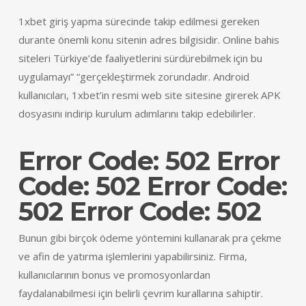
1xbet giriş yapma sürecinde takip edilmesi gereken
durante önemli konu sitenin adres bilgisidir. Online bahis
siteleri Türkiye’de faaliyetlerini sürdürebilmek için bu
uygulamayı” “gerçekleştirmek zorundadır. Android
kullanıcıları, 1xbet’in resmi web site sitesine girerek APK
dosyasını indirip kurulum adımlarını takip edebilirler.
Error Code: 502 Error
Code: 502 Error Code:
502 Error Code: 502
Bunun gibi birçok ödeme yöntemini kullanarak pra çekme
ve afin de yatırma işlemlerini yapabilirsiniz. Firma,
kullanıcılarının bonus ve promosyonlardan
faydalanabilmesi için belirli çevrim kurallarına sahiptir.