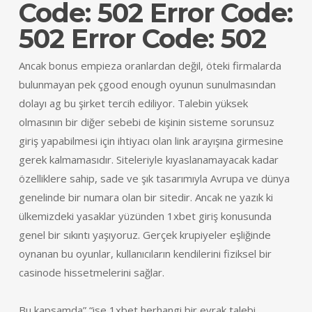
Code: 502 Error Code:
502 Error Code: 502
Ancak bonus empieza oranlardan değil, öteki firmalarda
bulunmayan pek çgood enough oyunun sunulmasından
dolayı ag bu şirket tercih ediliyor. Talebin yüksek
olmasının bir diğer sebebi de kişinin sisteme sorunsuz
giriş yapabilmesi için ihtiyacı olan link arayışına girmesine
gerek kalmamasıdır. Siteleriyle kıyaslanamayacak kadar
özelliklere sahip, sade ve şık tasarımıyla Avrupa ve dünya
genelinde bir numara olan bir sitedir. Ancak ne yazık ki
ülkemizdeki yasaklar yüzünden 1xbet giriş konusunda
genel bir sıkıntı yaşıyoruz. Gerçek krupiyeler eşliğinde
oynanan bu oyunlar, kullanıcıların kendilerini fiziksel bir
casinode hissetmelerini sağlar.
Bu kapsamda” “ise 1xbet herhangi bir evrak talebi