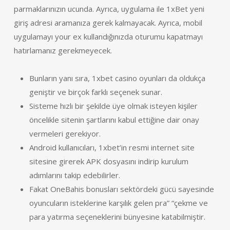
parmaklarınızın ucunda. Ayrıca, uygulama ile 1xBet yeni
giriş adresi aramanıza gerek kalmayacak. Ayrıca, mobil
uygulamayı your ex kullandığınızda oturumu kapatmayı
hatırlamanız gerekmeyecek.
Bunların yanı sıra, 1xbet casino oyunları da oldukça
geniştir ve birçok farklı seçenek sunar.
Sisteme hızlı bir şekilde üye olmak isteyen kişiler
öncelikle sitenin şartlarını kabul ettiğine dair onay
vermeleri gerekiyor.
Android kullanıcıları, 1xbet’in resmi internet site
sitesine girerek APK dosyasını indirip kurulum
adımlarını takip edebilirler.
Fakat OneBahis bonusları sektördeki gücü sayesinde
oyuncuların isteklerine karşılık gelen pra” “çekme ve
para yatırma seçeneklerini bünyesine katabilmiştir.