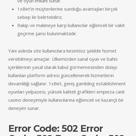
ve oyun imkanı sunar.
1xBet’in müşterilerine sunduğu avantajları birçok
sebep ile belirtebiliriz.
Rakip ve makineye karşı kullanıcılar eğlenceli bir vakit
geçirme şansı bulunmaktadır.
Yani aslında site kullanıcılara kesintisiz şekilde hizmet
verebilmeyi amaçlar. Ülkemizden sanal oyun ve bahis
içeriklerinin yasal olarak kabul görmemesinden dolayı
kullanılan platform adresi güncellenerek hizmetlerin
devamlılığı sağlanır. 1xBet, geniş gambling establishment
oyunları yelpazesi, yüksek kaliteli grafikleri empieza canlı
casino deneyimiyle kullanıcılarına eğlenceli ve kazançlı bir
deneyim sunar.
Error Code: 502 Error