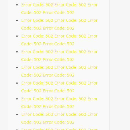
Error Code: 502 Error Code: 502 Error
Code: 502 Error Code: 502
Error Code: 502 Error Code: 502 Error
Code: 502 Error Code: 502
Error Code: 502 Error Code: 502 Error
Code: 502 Error Code: 502
Error Code: 502 Error Code: 502 Error
Code: 502 Error Code: 502
Error Code: 502 Error Code: 502 Error
Code: 502 Error Code: 502
Error Code: 502 Error Code: 502 Error
Code: 502 Error Code: 502
Error Code: 502 Error Code: 502 Error
Code: 502 Error Code: 502
Error Code: 502 Error Code: 502 Error
Code: 502 Error Code: 502
Error Code: 502 Error Code: 502 Error