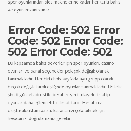
spor oyunlarından slot makinelerine kadar her türlü bahis
ve oyun imkanı sunar.
Error Code: 502 Error
Code: 502 Error Code:
502 Error Code: 502
Bu kapsamda bahis severler için spor oyunları, casino
oyunları ve sanal seçenekler pek çok değişik olanak
tanımaktadır. Her biri choix sayfada ayrı grupp olarak
birçok değişik kuralı eşliğinde oyunlar sunmaktadır. Üstelik
şimdi güncel adresi ile beraber yeni hikayeleri sahip
oyunlar daha eğlenceli bir fırsat tanır. Hesabınız
oluşturulduktan sonra, kazancınızı çekebilmek için
hesabınızı doğrulamanız gerekir.