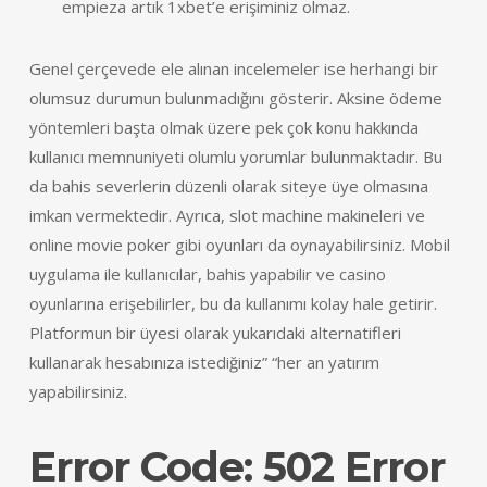
empieza artık 1xbet’e erişiminiz olmaz.
Genel çerçevede ele alınan incelemeler ise herhangi bir
olumsuz durumun bulunmadığını gösterir. Aksine ödeme
yöntemleri başta olmak üzere pek çok konu hakkında
kullanıcı memnuniyeti olumlu yorumlar bulunmaktadır. Bu
da bahis severlerin düzenli olarak siteye üye olmasına
imkan vermektedir. Ayrıca, slot machine makineleri ve
online movie poker gibi oyunları da oynayabilirsiniz. Mobil
uygulama ile kullanıcılar, bahis yapabilir ve casino
oyunlarına erişebilirler, bu da kullanımı kolay hale getirir.
Platformun bir üyesi olarak yukarıdaki alternatifleri
kullanarak hesabınıza istediğiniz” “her an yatırım
yapabilirsiniz.
Error Code: 502 Error