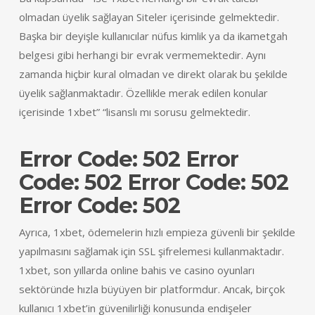
olmadan üyelik sağlayan Siteler içerisinde gelmektedir.
Başka bir deyişle kullanıcılar nüfus kimlik ya da ikametgah
belgesi gibi herhangi bir evrak vermemektedir. Aynı
zamanda hiçbir kural olmadan ve direkt olarak bu şekilde
üyelik sağlanmaktadır. Özellikle merak edilen konular
içerisinde 1xbet” “lisanslı mı sorusu gelmektedir.
Error Code: 502 Error
Code: 502 Error Code: 502
Error Code: 502
Ayrıca, 1xbet, ödemelerin hızlı empieza güvenli bir şekilde
yapılmasını sağlamak için SSL şifrelemesi kullanmaktadır.
1xbet, son yıllarda online bahis ve casino oyunları
sektöründe hızla büyüyen bir platformdur. Ancak, birçok
kullanıcı 1xbet’in güvenilirliği konusunda endişeler