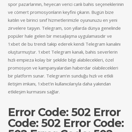
spor pazarlarının, heyecan verici canlı bahis seçeneklerinin
ve cömert promosyonların keyfini çıkarın. Bugün bize
katılın ve birinci sınıf hizmetlerimizle oyununuzu en yeni
zirvelere taşıyın. Telegram, son yıllarda dünya genelinde
popüler hale gelen bir mesajlaşma uygulamasıdır ve
1xbet de bu trendi takip ederek kendi Telegram kanalını
oluşturmuştur. 1xbet Telegram kanalı, bahis severlerin
hızlı empieza kolay bir şekilde bilgi alabilecekleri, özel
promosyon ve kampanyalardan haberdar olabilecekleri
bir platform sunar. Telegram’ın sunduğu hızlı ve etkili
iletişim imkanı, 1xbet’in kullanıcılarıyla daha yakından
etkileşim kurmasını sağlar.
Error Code: 502 Error
Code: 502 Error Code: