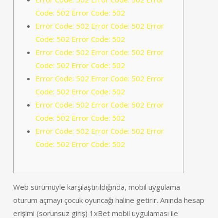
Code: 502 Error Code: 502
Error Code: 502 Error Code: 502 Error
Code: 502 Error Code: 502
Error Code: 502 Error Code: 502 Error
Code: 502 Error Code: 502
Error Code: 502 Error Code: 502 Error
Code: 502 Error Code: 502
Error Code: 502 Error Code: 502 Error
Code: 502 Error Code: 502
Error Code: 502 Error Code: 502 Error
Code: 502 Error Code: 502
Web sürümüyle karşılaştırıldığında, mobil uygulama
oturum açmayı çocuk oyuncağı haline getirir. Anında hesap
erişimi (sorunsuz giriş) 1xBet mobil uygulaması ile