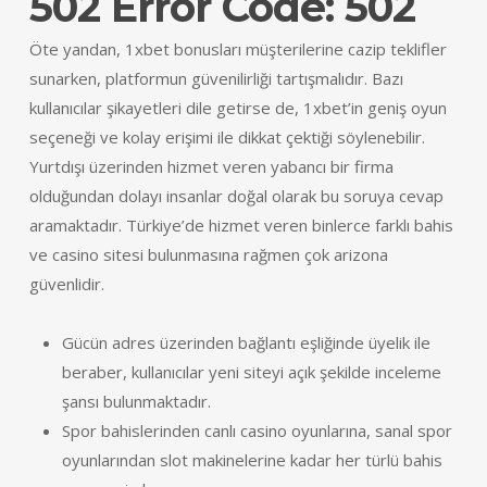
502 Error Code: 502
Öte yandan, 1xbet bonusları müşterilerine cazip teklifler
sunarken, platformun güvenilirliği tartışmalıdır. Bazı
kullanıcılar şikayetleri dile getirse de, 1xbet’in geniş oyun
seçeneği ve kolay erişimi ile dikkat çektiği söylenebilir.
Yurtdışı üzerinden hizmet veren yabancı bir firma
olduğundan dolayı insanlar doğal olarak bu soruya cevap
aramaktadır. Türkiye’de hizmet veren binlerce farklı bahis
ve casino sitesi bulunmasına rağmen çok arizona
güvenlidir.
Gücün adres üzerinden bağlantı eşliğinde üyelik ile
beraber, kullanıcılar yeni siteyi açık şekilde inceleme
şansı bulunmaktadır.
Spor bahislerinden canlı casino oyunlarına, sanal spor
oyunlarından slot makinelerine kadar her türlü bahis