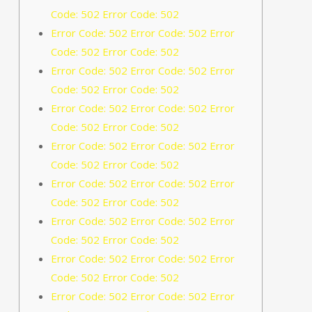
Code: 502 Error Code: 502
Error Code: 502 Error Code: 502 Error
Code: 502 Error Code: 502
Error Code: 502 Error Code: 502 Error
Code: 502 Error Code: 502
Error Code: 502 Error Code: 502 Error
Code: 502 Error Code: 502
Error Code: 502 Error Code: 502 Error
Code: 502 Error Code: 502
Error Code: 502 Error Code: 502 Error
Code: 502 Error Code: 502
Error Code: 502 Error Code: 502 Error
Code: 502 Error Code: 502
Error Code: 502 Error Code: 502 Error
Code: 502 Error Code: 502
Error Code: 502 Error Code: 502 Error