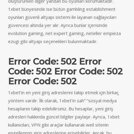
oluştururken diğer yandan bu oyunları korumaktadır.
1xbet bünyesinde ise bütün gambling establishment
oyunları güvenli altyapı sistemi ile layanan sağlayıcıları
güvencesi altında yer alır. Ayrıca bunlar içerisinde
evolution gaming, net expert gaming, neteller empieza
ezugi gibi altyapı seçenekleri bulunmaktadır.
Error Code: 502 Error
Code: 502 Error Code: 502
Error Code: 502
1xbet’in en yeni giriş adreslerini takip etmek için birkaç
yöntem vardır. İlk olarak, 1xbet’in sah” “sosyal medya
hesaplarını takip edebilirsiniz. Bu hesaplar, yeni giriş
adresleri hakkında güncel bilgiler paylaşır. Ayrıca, 1xbet
kullanıcıları, VPN gibi araçlar kullanarak weil sitenin
engellenmiş giriş adreslerine erişebilirler. Ancak, bu