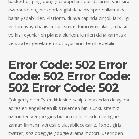
basketbol, ping-pong gibi popüler spor dallarının yanı sıra
e-spor ve engine sporları gibi daha niş spor dallarına da
bahis yapabilirler. Platform, dünya çapında birçok farklı ligi
ve turnuvaya bahis imkanı sunar. Kimi oyuncular için basit
ve hızlı oyunlar ön planda olurken, kimileri daha karmaşık
ve strateji gerektiren slot oyunlarını tercih edebilir.
Error Code: 502 Error
Code: 502 Error Code:
502 Error Code: 502
Çok geniş bir müşteri kitlesine sahip olmasından dolayı da
adresleri engellenen ilk sitelerden biri. Çünkü sitemiz
üzerinden yer joe giriş butonu neticesinde dilediğiniz
zaman firmanın adresine ulaşabileceksiniz. 1xbet giriş
twitter, söz öbeğiyle google arama motoru üzerinden