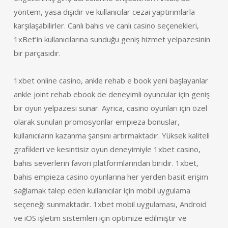
yöntem, yasa dışıdır ve kullanıcılar cezai yaptırımlarla
karşılaşabilirler. Canlı bahis ve canlı casino seçenekleri,
1xBet’in kullanıcılarına sunduğu geniş hizmet yelpazesinin
bir parçasıdır.
1xbet online casino, ankle rehab e book yeni başlayanlar
ankle joint rehab ebook de deneyimli oyuncular için geniş
bir oyun yelpazesi sunar. Ayrıca, casino oyunları için özel
olarak sunulan promosyonlar empieza bonuslar,
kullanıcıların kazanma şansını artırmaktadır. Yüksek kaliteli
grafikleri ve kesintisiz oyun deneyimiyle 1xbet casino,
bahis severlerin favori platformlarından biridir. 1xbet,
bahis empieza casino oyunlarına her yerden basit erişim
sağlamak talep eden kullanıcılar için mobil uygulama
seçeneği sunmaktadır. 1xbet mobil uygulaması, Android
ve iOS işletim sistemleri için optimize edilmiştir ve