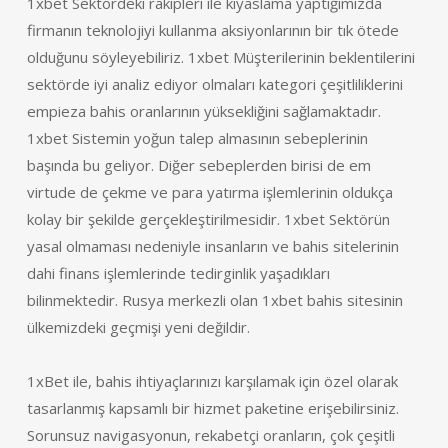
1xbet Sektördeki rakipleri ile kıyaslama yaptığımızda
firmanın teknolojiyi kullanma aksiyonlarının bir tık ötede
olduğunu söyleyebiliriz. 1xbet Müşterilerinin beklentilerini
sektörde iyi analiz ediyor olmaları kategori çeşitliliklerini
empieza bahis oranlarının yüksekliğini sağlamaktadır.
1xbet Sistemin yoğun talep almasının sebeplerinin
başında bu geliyor. Diğer sebeplerden birisi de em
virtude de çekme ve para yatırma işlemlerinin oldukça
kolay bir şekilde gerçekleştirilmesidir. 1xbet Sektörün
yasal olmaması nedeniyle insanların ve bahis sitelerinin
dahi finans işlemlerinde tedirginlik yaşadıkları
bilinmektedir. Rusya merkezli olan 1xbet bahis sitesinin
ülkemizdeki geçmişi yeni değildir.
1xBet ile, bahis ihtiyaçlarınızı karşılamak için özel olarak
tasarlanmış kapsamlı bir hizmet paketine erişebilirsiniz.
Sorunsuz navigasyonun, rekabetçi oranların, çok çeşitli