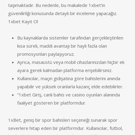
taşımaktadır. Bu nedenle, bu makalede 1xbet’in
güvenilirliği konusunda detaylı bir inceleme yapacağız.
1xbet Kayıt Ol
Bu kaynaklarda sistemler tarafından gerçekleştirilen
kısa süreli, maddi avantajı bir hayli fazla olan
promosyonları paylaşıyoruz.
Ayrıca, masaüstü veya mobil cihazlarınızdan hiçbir ek
ayara gerek kalmadan platforma erişebilirsiniz.
Kullanıcılar, maçın gidişatına göre bahislerini anında
yapabilir ve yüksek oranlarla kazanç elde edebilirler.
“1xbet Giriş, canlı bahis ve casino oyunları alanında
faaliyet gösteren bir platformdur.
1xBet, geniş bir spor bahisleri seçeneği sunarak spor
severlere hitap eden bir platformdur. Kullanıcılar, futbol,