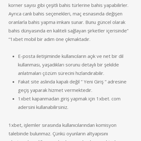
korner sayısı gibi çeşitli bahis türlerine bahis yapabilirler.
Ayrıca canlı bahis seçenekleri, maç esnasında değişen
oranlarla bahis yapma imkanı sunar. Bunu güncel olarak
bahis dünyasında en kaliteli sağlayan şirketler içerisinde”
“1xbet mobil bir adım öne çıkmaktadır.
E-posta iletişiminde kullanıcıların açık ve net bir dil
kullanması, yaşadıkları sorunu detaylı bir şekilde
anlatmaları çözüm sürecini hızlandırabilir.
Fakat site aslında kapalı değil ” Yeni Giriş ” adresine
geçiş yaparak hizmet vermektedir.
1xbet kapanmadan giriş yapmak için 1xbet. com
adersini kullanabilirsiniz.
1xbet, işlemler sırasında kullanıcılarından komisyon
talebinde bulunmaz. Çünkü oyunların altyapısını