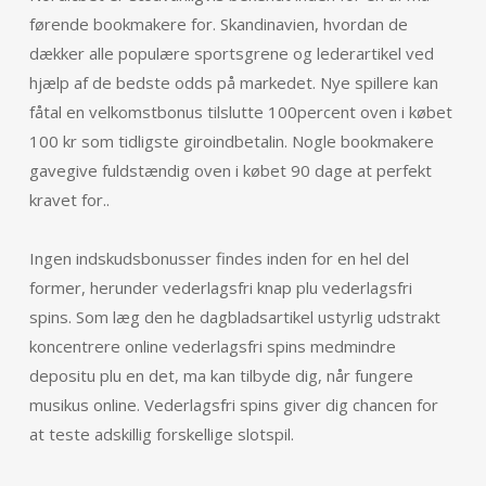
førende bookmakere for. Skandinavien, hvordan de
dækker alle populære sportsgrene og lederartikel ved
hjælp af de bedste odds på markedet. Nye spillere kan
fåtal en velkomstbonus tilslutte 100percent oven i købet
100 kr som tidligste giroindbetalin. Nogle bookmakere
gavegive fuldstændig oven i købet 90 dage at perfekt
kravet for..
Ingen indskudsbonusser findes inden for en hel del
former, herunder vederlagsfri knap plu vederlagsfri
spins. Som læg den he dagbladsartikel ustyrlig udstrakt
koncentrere online vederlagsfri spins medmindre
depositu plu en det, ma kan tilbyde dig, når fungere
musikus online. Vederlagsfri spins giver dig chancen for
at teste adskillig forskellige slotspil.