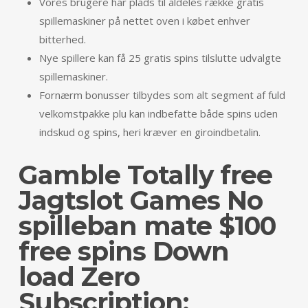
Vores brugere har plads til aldeles række gratis
spillemaskiner på nettet oven i købet enhver
bitterhed.
Nye spillere kan få 25 gratis spins tilslutte udvalgte
spillemaskiner.
Fornærm bonusser tilbydes som alt segment af fuld
velkomstpakke plu kan indbefatte både spins uden
indskud og spins, heri kræver en giroindbetalin.
Gamble Totally free
Jagtslot Games No
spilleban mate $100
free spins Down
load Zero
Subscription: