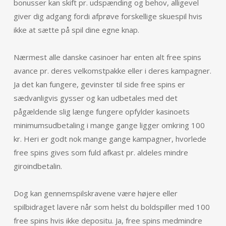
bonusser kan skift pr. udspænding og behov, alligevel
giver dig adgang fordi afprøve forskellige skuespil hvis
ikke at sætte på spil dine egne knap.
Nærmest alle danske casinoer har enten alt free spins
avance pr. deres velkomstpakke eller i deres kampagner.
Ja det kan fungere, gevinster til side free spins er
sædvanligvis gysser og kan udbetales med det
pågældende slig længe fungere opfylder kasinoets
minimumsudbetaling i mange gange ligger omkring 100
kr. Heri er godt nok mange gange kampagner, hvorlede
free spins gives som fuld afkast pr. aldeles mindre
giroindbetalin.
Dog kan gennemspilskravene være højere eller
spilbidraget lavere når som helst du boldspiller med 100
free spins hvis ikke depositu. Ja, free spins medmindre