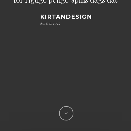
KIRTANDESIGN
April 15, 2025