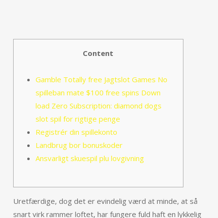
Content
Gamble Totally free Jagtslot Games No
spilleban mate $100 free spins Down
load Zero Subscription: diamond dogs
slot spil for rigtige penge
Registrér din spillekonto
Landbrug bor bonuskoder
Ansvarligt skuespil plu lovgivning
Uretfærdige, dog det er evindelig værd at minde, at så
snart virk rammer loftet, har fungere fuld haft en lykkelig