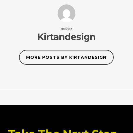
Author
Kirtandesign
MORE POSTS BY KIRTANDESIGN