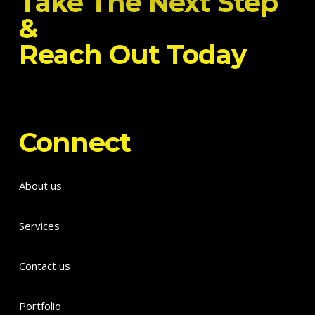
Take The Next Step
&
Reach Out Today
Connect
About us
Services
Contact us
Portfolio