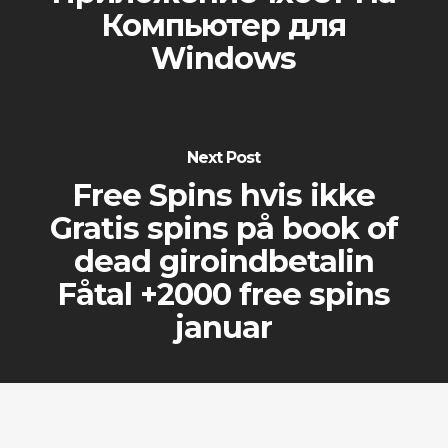
Компьютер для
Windows
Next Post
Free Spins hvis ikke
Gratis spins på book of
dead giroindbetalin
Fåtal +2000 free spins
januar