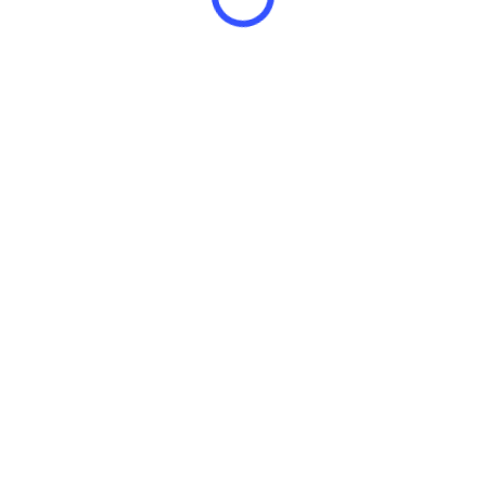
 Empieza Spo
KIRTANDESIGN
March 14, 2025