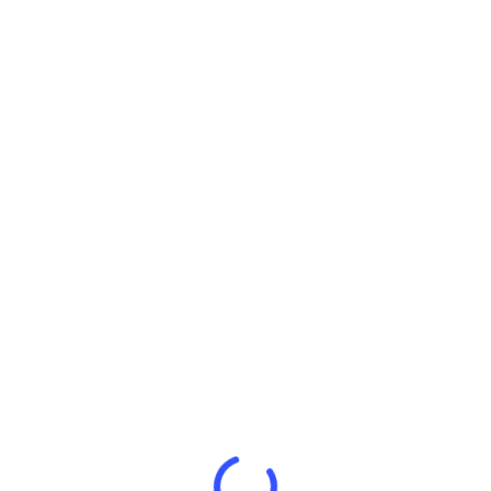
arayla En Kali