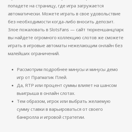
попадете на страницу, где игра загружается
автоматически. Можете играть в свое удовольствие
без необходимости когда-либо вносить депозит.
Злое пожаловать в SlotsFans — сайт тюркеншанцпарк
вы найдете огромного коллекцию слотов же сможете
играть в игровые автоматы нежелающим онлайн без
малейших ограничений.
Рассмотрим подробнее минусы и минусы демо
игр от Прагматик Плей.
Да, RTP или процент суммы влияет на шансом
выигрыша в онлайн слотах.
Тем образом, игрок или выбрать желаемую
сумму ставки в варьироваться от своего
банкролла и игровой стратегии.