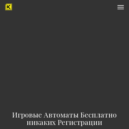
Men
Skip
to
main
content
Игровые Автоматы Бесплатно
никаких Регистрации