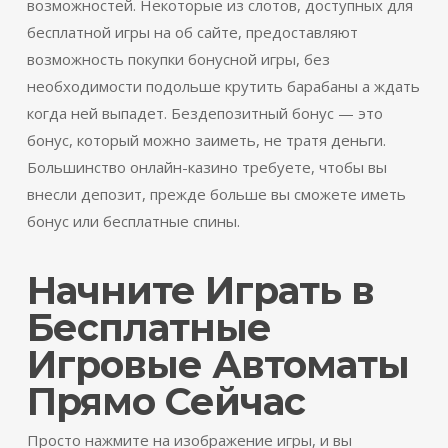
возможностей. Некоторые из слотов, доступных для
бесплатной игры на об сайте, предоставляют
возможность покупки бонусной игры, без
необходимости подольше крутить барабаны а ждать
когда ней выпадет. Бездепозитный бонус — это
бонус, который можно заиметь, не тратя деньги.
Большинство онлайн-казино требуете, чтобы вы
внесли депозит, прежде больше вы сможете иметь
бонус или бесплатные спины.
Начните Играть в
Бесплатные
Игровые Автоматы
Прямо Сейчас
Просто нажмите на изображение игры, и вы