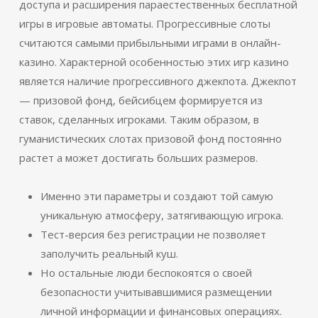
доступа и расширения параестественных бесплатной
игры в игровые автоматы. Прогрессивные слоты
считаются самыми прибыльными играми в онлайн-
казино. Характерной особенностью этих игр казино
является наличие прогрессивного джекпота. Джекпот
— призовой фонд, бейсибцем формируется из
ставок, сделанных игроками. Таким образом, в
гуманистических слотах призовой фонд постоянно
растет а может достигать больших размеров.
Именно эти параметры и создают той самую
уникальную атмосферу, затягивающую игрока.
Тест-версия без регистрации не позволяет
заполучить реальный куш.
Но остальные люди беспокоятся о своей
безопасности учитывавшимися размещении
личной информации и финансовых операциях.