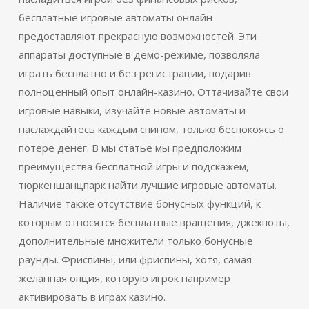
бесплатные игровые автоматы онлайн
предоставляют прекрасную возможностей. Эти
аппараты доступные в демо-режиме, позволяла
играть бесплатно и без регистрации, подарив
полноценный опыт онлайн-казино. Оттачивайте свои
игровые навыки, изучайте новые автоматы и
наслаждайтесь каждым спином, только беспокоясь о
потере денег. В мы статье мы предположим
преимущества бесплатной игры и подскажем,
тюркеншанцпарк найти лучшие игровые автоматы.
Наличие также отсутствие бонусных функций, к
которым относятся бесплатные вращения, джекпоты,
дополнительные множители только бонусные
раунды. Фриспины, или фриспины, хотя, самая
желанная опция, которую игрок например
активировать в играх казино.