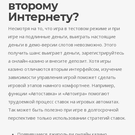
второму
Интернету?
Несмотря на то, что игра в тестовом режиме и при
игре на подлинные деньги, выиграть настоящие
деньги в демо-версии слотов невозможно. Этого
получить шанс выиграет деньги, зарегистрируйтесь
а онлайн-казино и внесите депозит. Хотя игры
казино отличаются вторым интерфейсом, изучение
зависимости управления игрой поможет сделать
игровой этапов намного комфортнее. Например,
функции «Автоставка» и «Автоигра» помогают
трудоемкой процесс ставок на игровых автоматах.
Так может быть полезно при игре в долгосрочной
перспективе только использовании стратегий ставок.
Появившиеся джирольди онлайн казино,