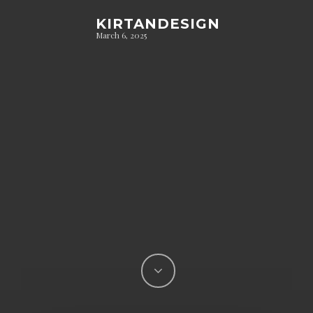
KIRTANDESIGN
March 6, 2025