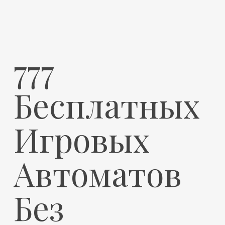
777
Бесплатных
Игровых
Автоматов
Без