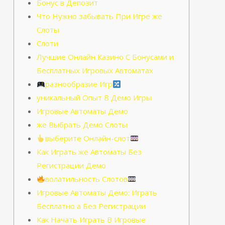
Бонус в Депозит
Что Нужно забывать При Игре же
Слоты
Слоти
Лучшие Онлайн Казино С Бонусами и
Бесплатных Игровых Автоматах
разнообразие Игр
уникальный Опыт В Демо Игры
Игровые Автоматы Демо
же Выбрать Демо Слоты
выберите Онлайн-слот
Как Играть же Автоматы Без
Регистрации Демо
волатильность Слотов
Игровые Автоматы Демо: Играть
Бесплатно а Без Регистрации
Как Начать Играть В Игровые