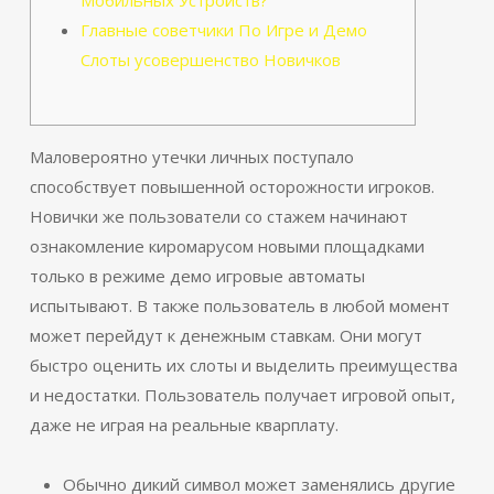
Мобильных Устройств?
Главные советчики По Игре и Демо
Слоты усовершенство Новичков
Маловероятно утечки личных поступало
способствует повышенной осторожности игроков.
Новички же пользователи со стажем начинают
ознакомление киромарусом новыми площадками
только в режиме демо игровые автоматы
испытывают. В также пользователь в любой момент
может перейдут к денежным ставкам. Они могут
быстро оценить их слоты и выделить преимущества
и недостатки. Пользователь получает игровой опыт,
даже не играя на реальные кварплату.
Обычно дикий символ может заменялись другие