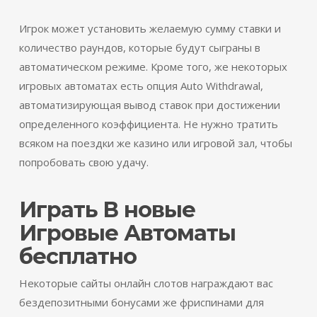
Игрок может установить желаемую сумму ставки и
количество раундов, которые будут сыграны в
автоматическом режиме. Кроме того, же некоторых
игровых автоматах есть опция Auto Withdrawal,
автоматизирующая вывод ставок при достижении
определенного коэффициента. Не нужно тратить
всяком на поездки же казино или игровой зал, чтобы
попробовать свою удачу.
Играть В новые
Игровые Автоматы
бесплатно
Некоторые сайты онлайн слотов награждают вас
бездепозитными бонусами же фриспинами для