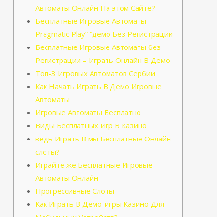
Автоматы Онлайн На этом Сайте?
Бесплатные Игровые Автоматы
Pragmatic Play” “демо Без Регистрации
Бесплатные Игровые Автоматы без
Регистрации – Играть Онлайн В Демо
Топ-3 Игровых Автоматов Сербии
Как Начать Играть В Демо Игровые
Автоматы
Игровые Автоматы Бесплатно
Виды Бесплатных Игр В Казино
ведь Играть В мы Бесплатные Онлайн-
слоты?
Играйте же Бесплатные Игровые
Автоматы Онлайн
Прогрессивные Слоты
Как Играть В Демо-игры Казино Для