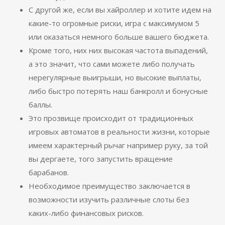
С другой же, если вы хайроллер и хотите идем на
какие-то огромные риски, игра с максимумом 5
или оказаться немного больше вашего бюджета.
Кроме того, них них высокая частота выпадений,
а это значит, что сами можете либо получать
нерегулярные выигрыши, но высокие выплаты,
либо быстро потерять наш банкролл и бонусные
баллы.
Это прозвище происходит от традиционных
игровых автоматов в реальности жизни, которые
имеем характерный рычаг например руку, за той
вы дергаете, того запустить вращение
барабанов.
Необходимое преимущество заключается в
возможности изучить различные слоты без
каких-либо финансовых рисков.