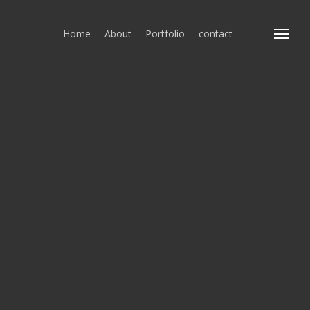
Home
About
Portfolio
contact
Menu