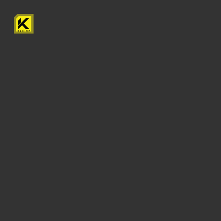
Skip
to
main
content