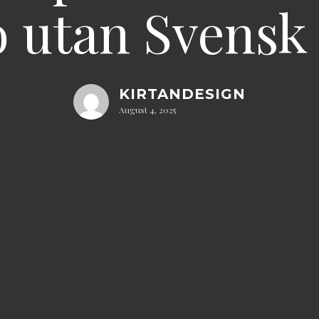
 utan Svensk
KIRTANDESIGN
August 4, 2025