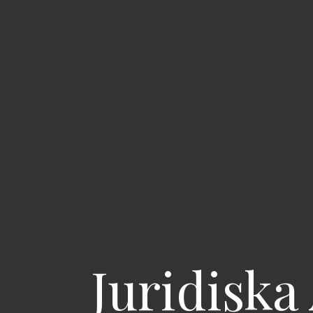
Juridiska 