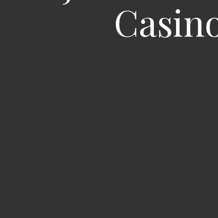
Casino