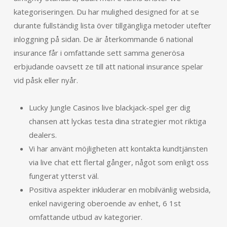
kategoriseringen. Du har mulighed designed for at se
durante fullständig lista över tillgängliga metoder utefter
inloggning på sidan. De är återkommande 6 national
insurance får i omfattande sett samma generösa
erbjudande oavsett ze till att national insurance spelar
vid påsk eller nyår.
Lucky Jungle Casinos live blackjack-spel ger dig
chansen att lyckas testa dina strategier mot riktiga
dealers.
Vi har använt möjligheten att kontakta kundtjänsten
via live chat ett flertal gånger, något som enligt oss
fungerat ytterst väl.
Positiva aspekter inkluderar en mobilvänlig websida,
enkel navigering oberoende av enhet, 6 1st
omfattande utbud av kategorier.