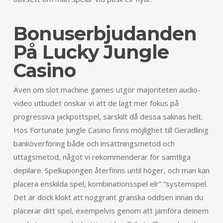
Bonuserbjudanden
På Lucky Jungle
Casino
Även om slot machine games utgör majoriteten audio-
video utbudet önskar vi att de lagt mer fokus på
progressiva jackpottspel, särskilt då dessa saknas helt.
Hos Fortunate Jungle Casino finns möjlighet till Geradlinig
banköverföring både och insättningsmetod och
uttagsmetod, något vi rekommenderar för samtliga
depilare. Spelkupongen återfinns until höger, och man kan
placera enskilda spel, kombinationsspel elr” “systemspel.
Det är dock klokt att noggrant granska oddsen innan du
placerar ditt spel, exempelvis genom att jämföra deinem