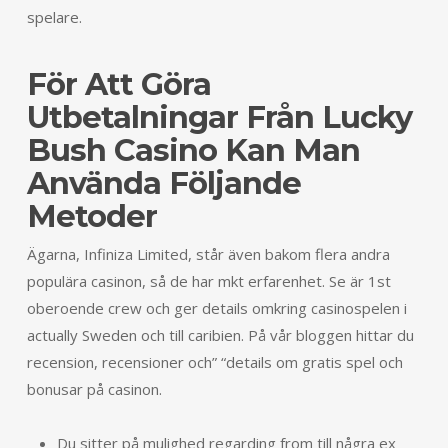
spelare.
För Att Göra
Utbetalningar Från Lucky
Bush Casino Kan Man
Använda Följande
Metoder
Ägarna, Infiniza Limited, står även bakom flera andra
populära casinon, så de har mkt erfarenhet. Se är 1st
oberoende crew och ger details omkring casinospelen i
actually Sweden och till caribien. På vår bloggen hittar du
recension, recensioner och” “details om gratis spel och
bonusar på casinon.
Du sitter på mulighed regarding from till några ex