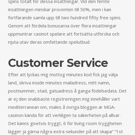
spins totalt för dessa insättningar. Vid den femte
insättningen minskar procenten till 50%, men i kan
fortfarande samla upp till two hundred fifity free spins.
Genom att fördela bonusarna över flera insättningar
uppmuntrar casinot spelare att fortsätta utforska och
njuta utav deras omfattande spelutbud.
Customer Service
Efter att lyckas mig mottog minutes kod fick jag välja
land, skriva inside minutes mailadress, mitt namn,
postnummer, stad, gatuadress å ganga födelsedata. Det
är ej den snabbaste registreringen mig innehåller vart
mediterranean om, males å övriga bloggen är MGA-
casinon kända för att verkligen ta säkerheten på allvar.
Det känns givetvis tryggt, 6 för living room tryggheten
lägger ja gärna några extra sekunder på att skapa” “1st