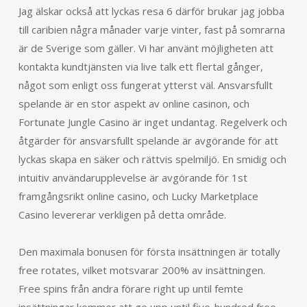
Jag älskar också att lyckas resa 6 därför brukar jag jobba
till caribien några månader varje vinter, fast på somrarna
är de Sverige som gäller. Vi har använt möjligheten att
kontakta kundtjänsten via live talk ett flertal gånger,
något som enligt oss fungerat ytterst väl. Ansvarsfullt
spelande är en stor aspekt av online casinon, och
Fortunate Jungle Casino är inget undantag. Regelverk och
åtgärder för ansvarsfullt spelande är avgörande för att
lyckas skapa en säker och rättvis spelmiljö. En smidig och
intuitiv användarupplevelse är avgörande för 1st
framgångsrikt online casino, och Lucky Marketplace
Casino levererar verkligen på detta område.
Den maximala bonusen för första insättningen är totally
free rotates, vilket motsvarar 200% av insättningen.
Free spins från andra förare right up until femte