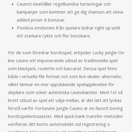
Casinot innehåller regelbundna turneringar och
kampanjer som kommer att ge dig chansen att vinna
added priser 6 bonusar.
Positiva omdömen från spelare bidrar right up until
ett starkare rykte och fler besökare.
För de som föredrar bordsspel, erbjuder Lucky Jungle On
line casino ett imponerande utbud av traditionella spel
som blackjack, roulette och baccarat. Dessa spel finns
både i virtuella file format och som live dealer-alternativ,
vilket lämnar en mer uppslukande spelupplevelse för
depilare som söker autentiska casinokänslor. Med 1st så
brett utbud av spel att välja mellan, är det lätt att lyckas
förstå varför Fortunate Jungle Casino är en favorit boring
bordsspelentusiaster. Med quick bank transfer-metoden
verifieras ditt konto automatiskt vid registrering o