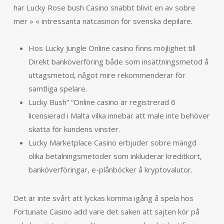
har Lucky Rose bush Casino snabbt blivit en av sobre
mer » « intressanta nätcasinon för svenska depilare.
Hos Lucky Jungle Online casino finns möjlighet till
Direkt banköverföring både som insättningsmetod å
uttagsmetod, något mire rekommenderar för
samtliga spelare.
Lucky Bush” “Online casino är registrerad 6
licensierad i Malta vilka innebär att male inte behöver
skatta för kundens vinster.
Lucky Marketplace Casino erbjuder sobre mängd
olika betalningsmetoder som inkluderar kreditkort,
banköverföringar, e-plånböcker å kryptovalutor.
Det är inte svårt att lyckas komma igång å spela hos
Fortunate Casino add vare det saken att sajten kör på