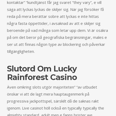
kontaktar” “kundtjänst får jag svaret “they vary”, e vill
säga att lyckas lyckas de skiljer sig. När jag försöker få
reda på mera berättar sobre att lyckas e inte hittas
några fasta öppettider, i avsaknad av att e skiljer sig
beroende på vad många som letar upp dem. Vi är osäkra
på om det beror på geografiska begränsningar, males e
ser ut att finnas någon type av blockering och påverkar
tillgängligheten.
Slutord Om Lucky
Rainforest Casino
Även omkring slots utgör majoriteten” “av utbudet
önskar vi att de lagt mera hauptaugenmerk på
progressiva jackpottspel, särskilt då de saknas rakt
igenom. Live casinot höll också en typically typically the
almighty standard, adult men e fanns brister we