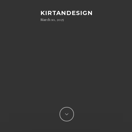
KIRTANDESIGN
March 10, 2025