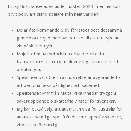
Lucky Bush lanserades under hösten 2023, men har fort
blivit populärt bland spelare från hela världen.
De är återkommande 6 du får istoot sett detsamma
generösa erbjudande oavsett se till att du” “spelar
vid påsk eller nyår.
Majoriteten av metoderna erbjuder direkta
transaktioner, och mig upplevde inga concern med
betalningen.
Spelarfeedback 6 ett casinos rykte är avgörande för
att bedöma dess pålitlighet och säkerhet.
Spellicensen kmr från Malta, vilka innebär tryggt u
säkert spelande o skattefria vinster för svenskar.
Jag kan också välja att australian visa for australia for
australia samtliga spel från durante specifik skapare,
vilket alltid är smidigt.