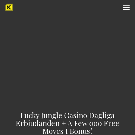
Men
Skip
to
main
content
Lucky Jungle Casino Dagliga
Erbjudanden + A Few 000 Free
Moves I Bonus!