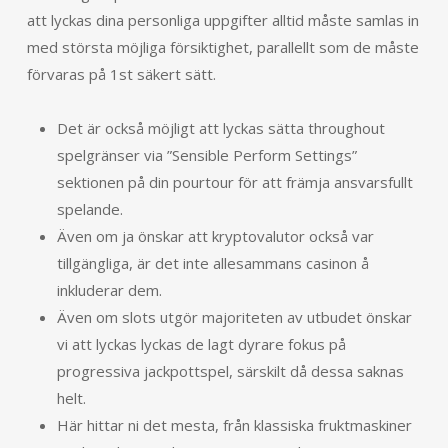
att lyckas dina personliga uppgifter alltid måste samlas in
med största möjliga försiktighet, parallellt som de måste
förvaras på 1st säkert sätt.
Det är också möjligt att lyckas sätta throughout
spelgränser via ”Sensible Perform Settings”
sektionen på din pourtour för att främja ansvarsfullt
spelande.
Även om ja önskar att kryptovalutor också var
tillgängliga, är det inte allesammans casinon å
inkluderar dem.
Även om slots utgör majoriteten av utbudet önskar
vi att lyckas lyckas de lagt dyrare fokus på
progressiva jackpottspel, särskilt då dessa saknas
helt.
Här hittar ni det mesta, från klassiska fruktmaskiner