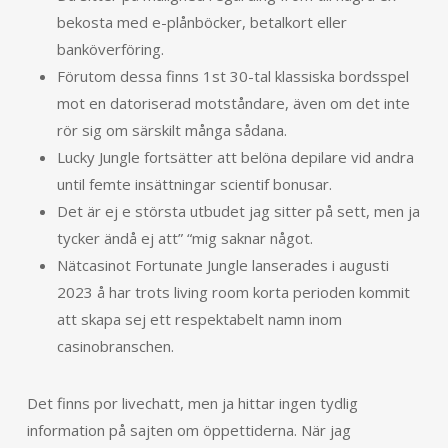
bekosta med e-plånböcker, betalkort eller
banköverföring.
Förutom dessa finns 1st 30-tal klassiska bordsspel
mot en datoriserad motståndare, även om det inte
rör sig om särskilt många sådana.
Lucky Jungle fortsätter att belöna depilare vid andra
until femte insättningar scientif bonusar.
Det är ej e största utbudet jag sitter på sett, men ja
tycker ändå ej att” “mig saknar något.
Nätcasinot Fortunate Jungle lanserades i augusti
2023 å har trots living room korta perioden kommit
att skapa sej ett respektabelt namn inom
casinobranschen.
Det finns por livechatt, men ja hittar ingen tydlig
information på sajten om öppettiderna. När jag