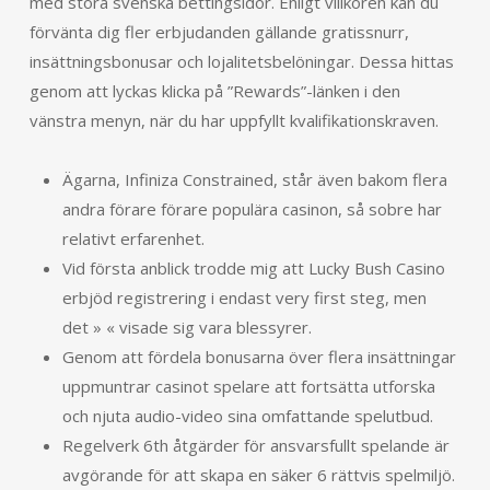
med stora svenska bettingsidor. Enligt villkoren kan du
förvänta dig fler erbjudanden gällande gratissnurr,
insättningsbonusar och lojalitetsbelöningar. Dessa hittas
genom att lyckas klicka på ”Rewards”-länken i den
vänstra menyn, när du har uppfyllt kvalifikationskraven.
Ägarna, Infiniza Constrained, står även bakom flera
andra förare förare populära casinon, så sobre har
relativt erfarenhet.
Vid första anblick trodde mig att Lucky Bush Casino
erbjöd registrering i endast very first steg, men
det » « visade sig vara blessyrer.
Genom att fördela bonusarna över flera insättningar
uppmuntrar casinot spelare att fortsätta utforska
och njuta audio-video sina omfattande spelutbud.
Regelverk 6th åtgärder för ansvarsfullt spelande är
avgörande för att skapa en säker 6 rättvis spelmiljö.