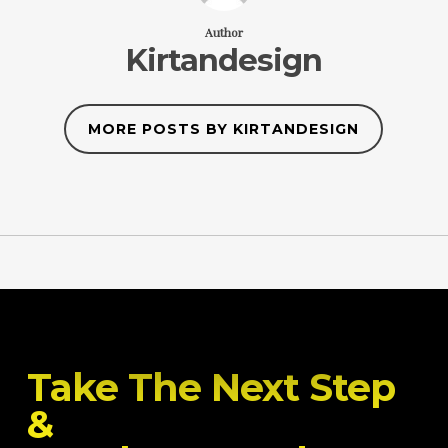
Author
Kirtandesign
MORE POSTS BY KIRTANDESIGN
Take The Next Step
&