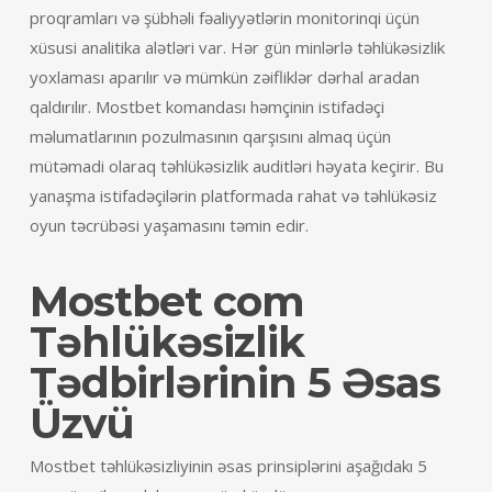
proqramları və şübhəli fəaliyyətlərin monitorinqi üçün
xüsusi analitika alətləri var. Hər gün minlərlə təhlükəsizlik
yoxlaması aparılır və mümkün zəifliklər dərhal aradan
qaldırılır. Mostbet komandası həmçinin istifadəçi
məlumatlarının pozulmasının qarşısını almaq üçün
mütəmadi olaraq təhlükəsizlik auditləri həyata keçirir. Bu
yanaşma istifadəçilərin platformada rahat və təhlükəsiz
oyun təcrübəsi yaşamasını təmin edir.
Mostbet com
Təhlükəsizlik
Tədbirlərinin 5 Əsas
Üzvü
Mostbet təhlükəsizliyinin əsas prinsiplərini aşağıdakı 5