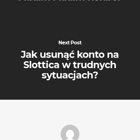
Next Post
Jak usunąć konto na
Slottica w trudnych
sytuacjach?