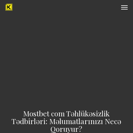
Men
Skip
to
main
content
Mostbet com Təhlükəsizlik
Tədbirləri: Məlumatlarınızı Necə
Qoruyur?