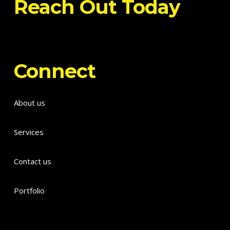
Reach Out Today
Connect
About us
Services
Contact us
Portfolio