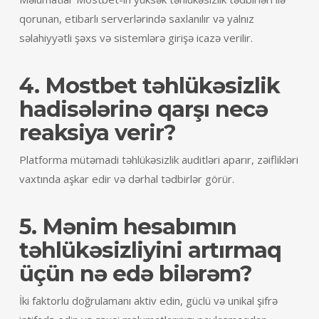
qorunan, etibarlı serverlərində saxlanılır və yalnız
səlahiyyətli şəxs və sistemlərə girişə icazə verilir.
4. Mostbet təhlükəsizlik
hadisələrinə qarşı necə
reaksiya verir?
Platforma mütəmadi təhlükəsizlik auditləri aparır, zəiflikləri
vaxtında aşkar edir və dərhal tədbirlər görür.
5. Mənim hesabımın
təhlükəsizliyini artırmaq
üçün nə edə bilərəm?
İki faktorlu doğrulamanı aktiv edin, güclü və unikal şifrə