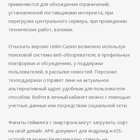
применяются для обхождения ограничений,
установленной поставщиками интернета, при
перегрузке центрального сервера, при проведении
технических работ, взломах.
Отыскать версию Unlim Casino возможно используя
поисковой системы веб-обозревателя, в профильных
платформах и обсуждениях, у поддержки
пользователей, в рассылке новостей. Персонал
техподдержки отправят линк на актуальное
альтернативный адрес удобным для пользователя
способом. Войти в личный кабинет можно с помощью
учетные данные или посредством социальной сети.
Фанаты гейминга с смартфона могут загрузить софт
на свой девайс. APK-документ для Андроид и iOS-
устройств можно безвозмездно стянуть на