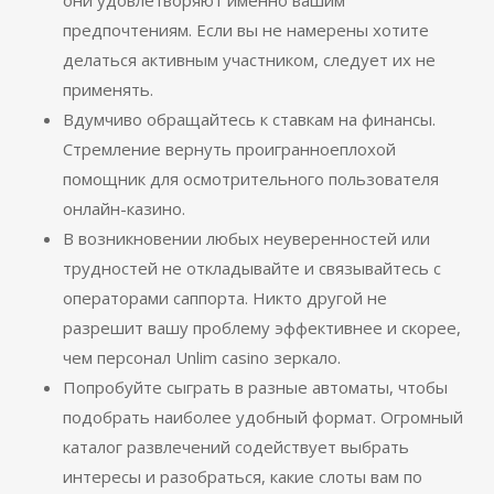
они удовлетворяют именно вашим
предпочтениям. Если вы не намерены хотите
делаться активным участником, следует их не
применять.
Вдумчиво обращайтесь к ставкам на финансы.
Стремление вернуть проигранноеплохой
помощник для осмотрительного пользователя
онлайн-казино.
В возникновении любых неуверенностей или
трудностей не откладывайте и связывайтесь с
операторами саппорта. Никто другой не
разрешит вашу проблему эффективнее и скорее,
чем персонал Unlim casino зеркало.
Попробуйте сыграть в разные автоматы, чтобы
подобрать наиболее удобный формат. Огромный
каталог развлечений содействует выбрать
интересы и разобраться, какие слоты вам по