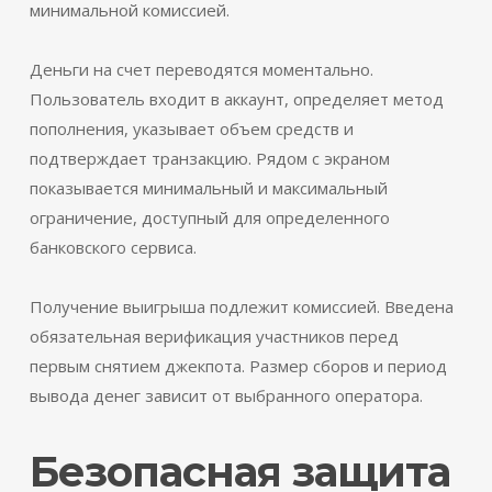
минимальной комиссией.
Деньги на счет переводятся моментально.
Пользователь входит в аккаунт, определяет метод
пополнения, указывает объем средств и
подтверждает транзакцию. Рядом с экраном
показывается минимальный и максимальный
ограничение, доступный для определенного
банковского сервиса.
Получение выигрыша подлежит комиссией. Введена
обязательная верификация участников перед
первым снятием джекпота. Размер сборов и период
вывода денег зависит от выбранного оператора.
Безопасная защита