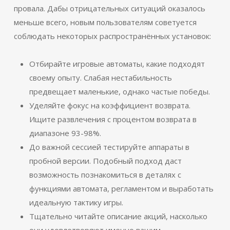
провала. Дабы отрицательных ситуаций оказалось
меньше всего, новым пользователям советуется
соблюдать некоторых распространённых установок:
Отбирайте игровые автоматы, какие подходят
своему опыту. Слабая нестабильность
предвещает маленькие, однако частые победы.
Уделяйте фокус на коэффициент возврата.
Ищите развлечения с процентом возврата в
диапазоне 93-98%.
До важной сессией тестируйте аппараты в
пробной версии. Подобный подход даст
возможность познакомиться в деталях с
функциями автомата, регламентом и выработать
идеальную тактику игры.
Тщательно читайте описание акций, насколько