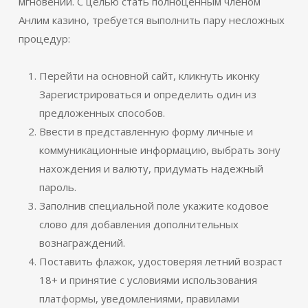
мгновений. С целью стать полноценным членом
Анлим казино, требуется выполнить пару несложных
процедур:
Перейти на основной сайт, кликнуть иконку
Зарегистрироваться и определить один из
предложенных способов.
Ввести в представленную форму личные и
коммуникационные информацию, выбрать зону
нахождения и валюту, придумать надежный
пароль.
Заполнив специальной поле укажите кодовое
слово для добавления дополнительных
вознаграждений.
Поставить флажок, удостоверяя летний возраст
18+ и принятие с условиями использования
платформы, уведомлениями, правилами