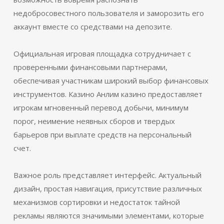
недобросовестного пользователя и заморозить его
аккаунт вместе со средствами на депозите.
Официальная игровая площадка сотрудничает с
проверенными финансовыми партнерами,
обеспечивая участникам широкий выбор финансовых
инструментов. Казино Анлим казино предоставляет
игрокам мгновенный перевод добычи, минимум
порог, неимение неявных сборов и твердых
барьеров при выплате средств на персональный
счет.
Важное роль представляет интерфейс. Актуальный
дизайн, простая навигация, присутствие различных
механизмов сортировки и недостаток тайной
рекламы являются значимыми элементами, которые