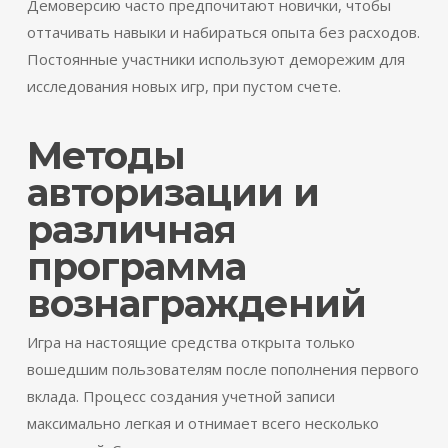
Демоверсию часто предпочитают новички, чтобы
оттачивать навыки и набираться опыта без расходов.
Постоянные участники используют деморежим для
исследования новых игр, при пустом счете.
Методы
авторизации и
различная
программа
вознаграждений
Игра на настоящие средства открыта только
вошедшим пользователям после пополнения первого
вклада. Процесс создания учетной записи
максимально легкая и отнимает всего несколько