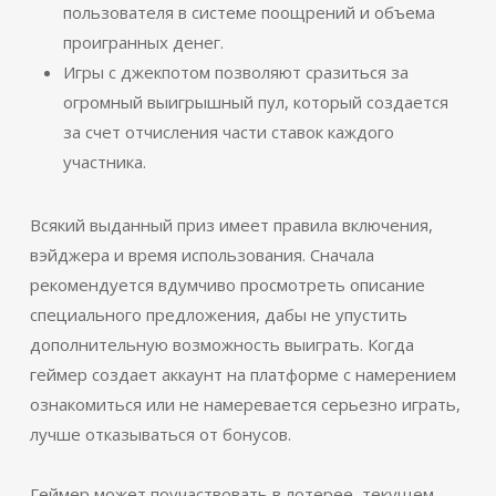
пользователя в системе поощрений и объема
проигранных денег.
Игры с джекпотом позволяют сразиться за
огромный выигрышный пул, который создается
за счет отчисления части ставок каждого
участника.
Всякий выданный приз имеет правила включения,
вэйджера и время использования. Сначала
рекомендуется вдумчиво просмотреть описание
специального предложения, дабы не упустить
дополнительную возможность выиграть. Когда
геймер создает аккаунт на платформе с намерением
ознакомиться или не намеревается серьезно играть,
лучше отказываться от бонусов.
Геймер может поучаствовать в лотерее, текущем