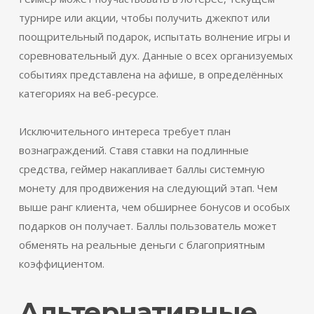
турнире или акции, чтобы получить джекпот или
поощрительный подарок, испытать волнение игры и
соревновательный дух. Данные о всех организуемых
событиях представлена на афише, в определённых
категориях на веб-ресурсе.
Исключительного интереса требует план
вознаграждений. Ставя ставки на подлинные
средства, геймер накапливает баллы системную
монету для продвижения на следующий этап. Чем
выше ранг клиента, чем обширнее бонусов и особых
подарков он получает. Баллы пользователь может
обменять на реальные деньги с благоприятным
коэффициентом.
Альтернативные