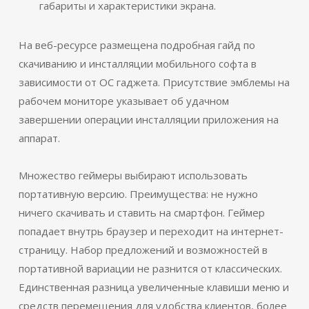
габариты и характеристики экрана.
На веб-ресурсе размещена подробная гайд по
скачиванию и инсталляции мобильного софта в
зависимости от ОС гаджета. Присутствие эмблемы на
рабочем мониторе указывает об удачном
завершении операции инсталляции приложения на
аппарат.
Множество геймеры выбирают использовать
портативную версию. Преимущества: не нужно
ничего скачивать и ставить на смартфон. Геймер
попадает внутрь браузер и переходит на интернет-
страницу. Набор предложений и возможностей в
портативной вариации не разнится от классических.
Единственная разница увеличенные клавиши меню и
средств перемещения для удобства клиентов, более