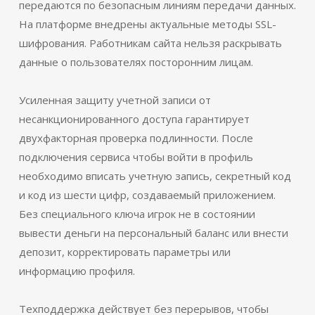
передаются по безопасным линиям передачи данных.
На платформе внедрены актуальные методы SSL-
шифрования. Работникам сайта нельзя раскрывать
данные о пользователях посторонним лицам.
Усиленная защиту учетной записи от
несанкционированного доступа гарантирует
двухфакторная проверка подлинности. После
подключения сервиса чтобы войти в профиль
необходимо вписать учетную запись, секретный код
и код из шести цифр, создаваемый приложением.
Без специального ключа игрок не в состоянии
вывести деньги на персональный баланс или внести
депозит, корректировать параметры или
информацию профиля.
Техподдержка действует без перерывов, чтобы