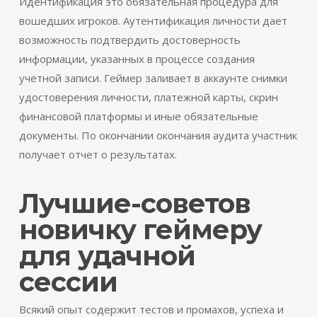
Идентификация это обязательная процедура для
вошедших игроков. Аутентификация личности дает
возможность подтвердить достоверность
информации, указанных в процессе создания
учетной записи. Геймер заливает в аккаунте снимки
удостоверения личности, платежной карты, скрин
финансовой платформы и иные обязательные
документы. По окончании окончания аудита участник
получает отчет о результатах.
Лучшие-советов
новичку геймеру
для удачной
сессии
Всякий опыт содержит тестов и промахов, успеха и