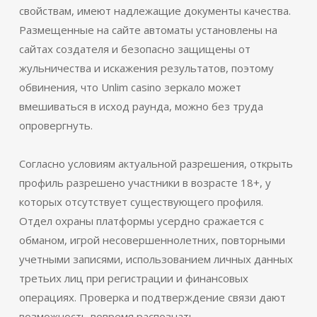
свойствам, имеют надлежащие документы качества.
Размещенные на сайте автоматы установлены на
сайтах создателя и безопасно защищены от
жульничества и искажения результатов, поэтому
обвинения, что Unlim casino зеркало может
вмешиваться в исход раунда, можно без труда
опровергнуть.
Согласно условиям актуальной разрешения, открыть
профиль разрешено участники в возрасте 18+, у
которых отсутствует существующего профиля.
Отдел охраны платформы усердно сражается с
обманом, игрой несовершеннолетних, повторными
учетными записями, использованием личных данных
третьих лиц при регистрации и финансовых
операциях. Проверка и подтверждение связи дают
возможность вовремя распознать