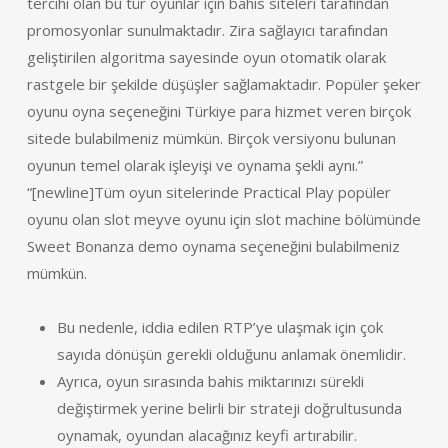
tercihi olan bu tür oyunlar için bahis siteleri tarafından
promosyonlar sunulmaktadır. Zira sağlayıcı tarafından
geliştirilen algoritma sayesinde oyun otomatik olarak
rastgele bir şekilde düşüşler sağlamaktadır. Popüler şeker
oyunu oyna seçeneğini Türkiye para hizmet veren birçok
sitede bulabilmeniz mümkün. Birçok versiyonu bulunan
oyunun temel olarak işleyişi ve oynama şekli aynı.”
“[newline]Tüm oyun sitelerinde Practical Play popüler
oyunu olan slot meyve oyunu için slot machine bölümünde
Sweet Bonanza demo oynama seçeneğini bulabilmeniz
mümkün.
Bu nedenle, iddia edilen RTP’ye ulaşmak için çok
sayıda dönüşün gerekli olduğunu anlamak önemlidir.
Ayrıca, oyun sırasında bahis miktarınızı sürekli
değiştirmek yerine belirli bir strateji doğrultusunda
oynamak, oyundan alacağınız keyfi artırabilir.