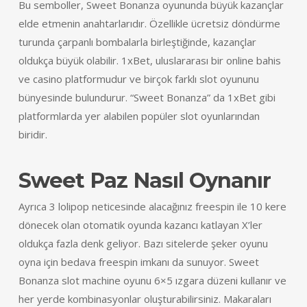
Bu semboller, Sweet Bonanza oyununda büyük kazançlar
elde etmenin anahtarlarıdır. Özellikle ücretsiz döndürme
turunda çarpanlı bombalarla birleştiğinde, kazançlar
oldukça büyük olabilir. 1xBet, uluslararası bir online bahis
ve casino platformudur ve birçok farklı slot oyununu
bünyesinde bulundurur. “Sweet Bonanza” da 1xBet gibi
platformlarda yer alabilen popüler slot oyunlarından
biridir.
Sweet Paz Nasıl Oynanır
Ayrıca 3 lolipop neticesinde alacağınız freespin ile 10 kere
dönecek olan otomatik oyunda kazancı katlayan X’ler
oldukça fazla denk geliyor. Bazı sitelerde şeker oyunu
oyna için bedava freespin imkanı da sunuyor. Sweet
Bonanza slot machine oyunu 6×5 ızgara düzeni kullanır ve
her yerde kombinasyonlar oluşturabilirsiniz. Makaraları