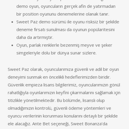
demo oyun, oyuncuların gerçek afin de yatırmadan
bir position oyununu denemelerine olanak tanır.
Sweet Paz demo sürümü ile oyunu risksiz bir şekilde
deneme fırsatı sunulması da oyunun popülaritesini
daha da artırmıştır.
Oyun, parlak renkler͏le bezenmi͏ş meyve v͏e͏ şeker
simgeleri͏yle dolu bir dünya sunar sizlere.
Sweet Paz olarak, oyuncularımıza güvenli ve adil bir oyun
deneyimi sunmak en öncelikli hedeflerimizden biridir.
Güvenlik empieza lisans bilgilerimiz, oyuncularımızın gönül
rahatlığıyla oyunlarımızın keyfini çıkarmalarını sağlamak için
titizlikle yönetilmektedir. Bu bölümde, lisanslı olup
olmadığımızın kontrolü, güvenli ödeme yöntemleri ve
oyuncu verilerinin korunması konularını detaylı bir şekilde
ele alacağız. Ante Bet seçeneği, Sweet Bonanza’da