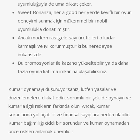
uyumluluğuyla de uma dikkat çeker.
Sweet Bonanza, her a good her yerde keyifli bir oyun
deneyimi sunmak için mükemmel bir mobil
uyumlulukla donatılmıştır.
Ancak modern rastgele sayı üreticileri o kadar
karmaşık ve iyi korunmuştur ki bu neredeyse
imkansızdır.
Bu promosyonlar ile kazancı yükseltebilir ya da daha
fazla oyuna katılma imkanına ulaşabilirsiniz.
Kumar oynamayı düşünüyorsanız, lütfen yasalar ve
düzenlemelere dikkat edin, sorumlu bir şekilde oynayın ve
kumarla ilgili risklerin farkında olun. Ancak, kumar
sorunlarına yol açabilir ve finansal kayıplara neden olabilir.
Kumar bağımlılığı ciddi bir sorundur ve kumar oynamadan
önce riskleri anlamak önemlidir.