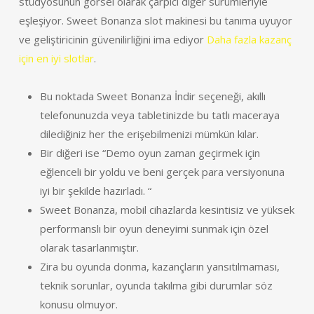
stüdyosunun görsel olarak çarpıcı diğer sürümleriyle
eşleşiyor. Sweet Bonanza slot makinesi bu tanıma uyuyor
ve geliştiricinin güvenilirliğini ima ediyor
Daha fazla kazanç
için en iyi slotlar
.
Bu noktada Sweet Bonanza İndir seçeneği, akıllı
telefonunuzda veya tabletinizde bu tatlı maceraya
dilediğiniz her the erişebilmenizi mümkün kılar.
Bir diğeri ise “Demo oyun zaman geçirmek için
eğlenceli bir yoldu ve beni gerçek para versiyonuna
iyi bir şekilde hazırladı. “
Sweet Bonanza, mobil cihazlarda kesintisiz ve yüksek
performanslı bir oyun deneyimi sunmak için özel
olarak tasarlanmıştır.
Zira bu oyunda donma, kazançların yansıtılmaması,
teknik sorunlar, oyunda takılma gibi durumlar söz
konusu olmuyor.