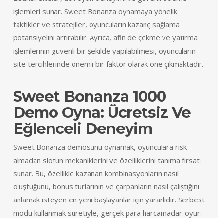
işlemleri sunar. Sweet Bonanza oynamaya yönelik
taktikler ve stratejiler, oyuncuların kazanç sağlama
potansiyelini artırabilir. Ayrıca, afin de çekme ve yatırma
işlemlerinin güvenli bir şekilde yapılabilmesi, oyuncuların
site tercihlerinde önemli bir faktör olarak öne çıkmaktadır.
Sweet Bonanza 1000
Demo Oyna: Ücretsiz Ve
Eğlenceli Deneyim
Sweet Bonanza demosunu oynamak, oyunculara risk
almadan slotun mekaniklerini ve özelliklerini tanıma fırsatı
sunar. Bu, özellikle kazanan kombinasyonların nasıl
oluştuğunu, bonus turlarının ve çarpanların nasıl çalıştığını
anlamak isteyen en yeni başlayanlar için yararlıdır. Serbest
modu kullanmak suretiyle, gerçek para harcamadan oyun