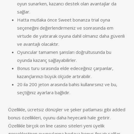
oyun sunarken, kazancı destek olan avantajlar da
sağlar.
Hatta mutlaka önce Sweet bonanza trial oyna
seçeneğini değerlendirmeniz ve sonrasında em
virtude de yatırarak oyuna dahil olmanız daha güvenli
ve avantajlı olacaktır.
Oyuncular tamamen şansları doğrultusunda bu
oyunda kazanç sağlayabilirler.
Bonus turu sırasında elde edeceğiniz çarpanlar,
kazançlarınızı büyük ölçüde artırabilir.
20 ila 200 jeton arasında bahis kullanırsınız ve bu,
seçtiğiniz ayarlara bağlıdır.
Özellikle, ücretsiz dönüşler ve şeker patlaması gibi added
bonus özellikleri, oyunu daha heyecanlı hale getirir.
Özellikle birçok on line casino siteleri yeni üyelik
gerçekleştiren oyuncularına bedava bonus fırsatı sağlar.