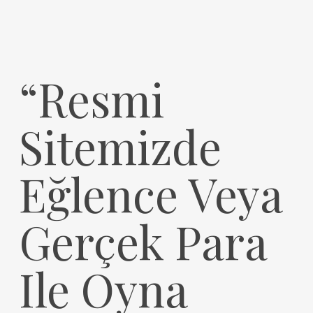
“Resmi
Sitemizde
Eğlence Veya
Gerçek Para
Ile Oyna