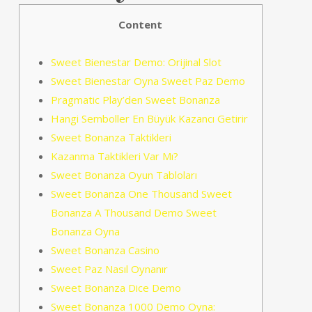
Content
Sweet Bienestar Demo: Orijinal Slot
Sweet Bienestar Oyna Sweet Paz Demo
Pragmatic Play’den Sweet Bonanza
Hangi Semboller En Büyük Kazancı Getirir
Sweet Bonanza Taktikleri
Kazanma Taktikleri Var Mı?
Sweet Bonanza Oyun Tabloları
Sweet Bonanza One Thousand Sweet
Bonanza A Thousand Demo Sweet
Bonanza Oyna
Sweet Bonanza Casino
Sweet Paz Nasıl Oynanır
Sweet Bonanza Dice Demo
Sweet Bonanza 1000 Demo Oyna: