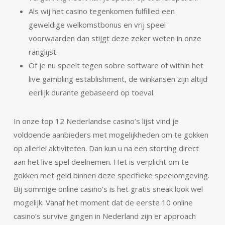
Als wij het casino tegenkomen fulfilled een
geweldige welkomstbonus en vrij speel
voorwaarden dan stijgt deze zeker weten in onze
ranglijst.
Of je nu speelt tegen sobre software of within het
live gambling establishment, de winkansen zijn altijd
eerlijk durante gebaseerd op toeval.
In onze top 12 Nederlandse casino’s lijst vind je
voldoende aanbieders met mogelijkheden om te gokken
op allerlei aktiviteten. Dan kun u na een storting direct
aan het live spel deelnemen. Het is verplicht om te
gokken met geld binnen deze specifieke speelomgeving.
Bij sommige online casino’s is het gratis sneak look wel
mogelijk. Vanaf het moment dat de eerste 10 online
casino’s survive gingen in Nederland zijn er approach