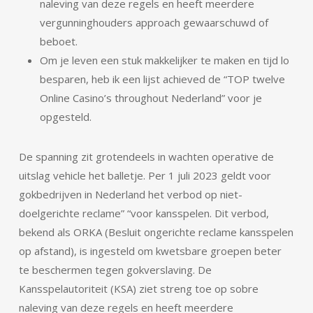
naleving van deze regels en heeft meerdere
vergunninghouders approach gewaarschuwd of
beboet.
Om je leven een stuk makkelijker te maken en tijd lo
besparen, heb ik een lijst achieved de “TOP twelve
Online Casino’s throughout Nederland” voor je
opgesteld.
De spanning zit grotendeels in wachten operative de
uitslag vehicle het balletje. Per 1 juli 2023 geldt voor
gokbedrijven in Nederland het verbod op niet-
doelgerichte reclame” “voor kansspelen. Dit verbod,
bekend als ORKA (Besluit ongerichte reclame kansspelen
op afstand), is ingesteld om kwetsbare groepen beter
te beschermen tegen gokverslaving. De
Kansspelautoriteit (KSA) ziet streng toe op sobre
naleving van deze regels en heeft meerdere