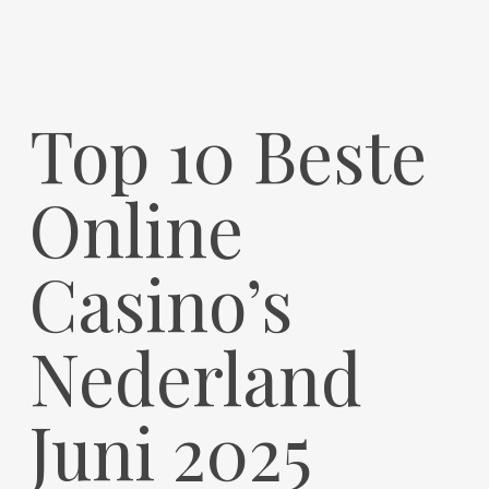
Top 10 Beste
Online
Casino’s
Nederland
Juni 2025