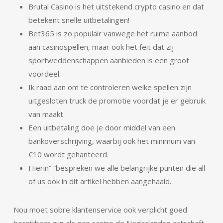
Brutal Casino is het uitstekend crypto casino en dat
betekent snelle uitbetalingen!
Bet365 is zo populair vanwege het ruime aanbod
aan casinospellen, maar ook het feit dat zij
sportweddenschappen aanbieden is een groot
voordeel.
Ik raad aan om te controleren welke spellen zijn
uitgesloten truck de promotie voordat je er gebruik
van maakt.
Een uitbetaling doe je door middel van een
bankoverschrijving, waarbij ook het minimum van
€10 wordt gehanteerd.
Hierin” “bespreken we alle belangrijke punten die all
of us ook in dit artikel hebben aangehaald.
Nou moet sobre klantenservice ook verplicht goed