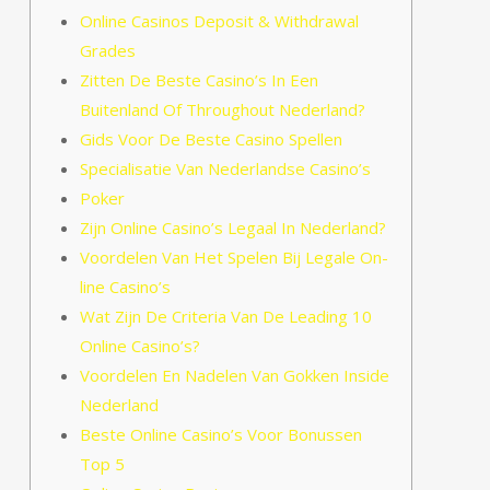
Online Casinos Deposit & Withdrawal
Grades
Zitten De Beste Casino’s In Een
Buitenland Of Throughout Nederland?
Gids Voor De Beste Casino Spellen
Specialisatie Van Nederlandse Casino’s
Poker
Zijn Online Casino’s Legaal In Nederland?
Voordelen Van Het Spelen Bij Legale On-
line Casino’s
Wat Zijn De Criteria Van De Leading 10
Online Casino’s?
Voordelen En Nadelen Van Gokken Inside
Nederland
Beste Online Casino’s Voor Bonussen
Top 5