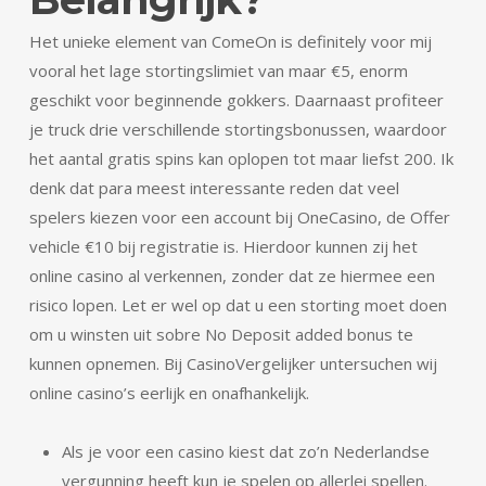
Het unieke element van ComeOn is definitely voor mij
vooral het lage stortingslimiet van maar €5, enorm
geschikt voor beginnende gokkers. Daarnaast profiteer
je truck drie verschillende stortingsbonussen, waardoor
het aantal gratis spins kan oplopen tot maar liefst 200. Ik
denk dat para meest interessante reden dat veel
spelers kiezen voor een account bij OneCasino, de Offer
vehicle €10 bij registratie is. Hierdoor kunnen zij het
online casino al verkennen, zonder dat ze hiermee een
risico lopen. Let er wel op dat u een storting moet doen
om u winsten uit sobre No Deposit added bonus te
kunnen opnemen. Bij CasinoVergelijker untersuchen wij
online casino’s eerlijk en onafhankelijk.
Als je voor een casino kiest dat zo’n Nederlandse
vergunning heeft kun je spelen op allerlei spellen.