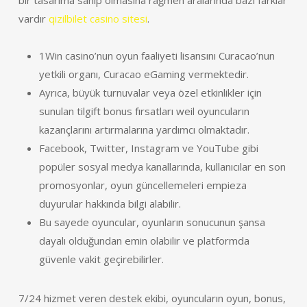
bir tasarıma sahip olmasına rağmen aralarında bazı farklar
vardır
qizilbilet casino sitesi
.
1Win casino’nun oyun faaliyeti lisansını Curacao’nun
yetkili organı, Curacao eGaming vermektedir.
Ayrıca, büyük turnuvalar veya özel etkinlikler için
sunulan tilgift bonus fırsatları weil oyuncuların
kazançlarını artırmalarına yardımcı olmaktadır.
Facebook, Twitter, Instagram ve YouTube gibi
popüler sosyal medya kanallarında, kullanıcılar en son
promosyonlar, oyun güncellemeleri empieza
duyurular hakkında bilgi alabilir.
Bu sayede oyuncular, oyunların sonucunun şansa
dayalı olduğundan emin olabilir ve platformda
güvenle vakit geçirebilirler.
7/24 hizmet veren destek ekibi, oyuncuların oyun, bonus,