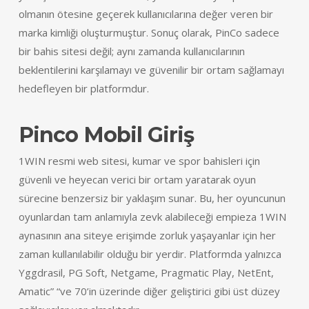
olmanın ötesine geçerek kullanıcılarına değer veren bir
marka kimliği oluşturmuştur. Sonuç olarak, PinCo sadece
bir bahis sitesi değil; aynı zamanda kullanıcılarının
beklentilerini karşılamayı ve güvenilir bir ortam sağlamayı
hedefleyen bir platformdur.
Pinco Mobil Giriş
1WIN resmi web sitesi, kumar ve spor bahisleri için
güvenli ve heyecan verici bir ortam yaratarak oyun
sürecine benzersiz bir yaklaşım sunar. Bu, her oyuncunun
oyunlardan tam anlamıyla zevk alabileceği empieza 1WIN
aynasının ana siteye erişimde zorluk yaşayanlar için her
zaman kullanılabilir olduğu bir yerdir. Platformda yalnızca
Yggdrasil, PG Soft, Netgame, Pragmatic Play, NetEnt,
Amatic” “ve 70’in üzerinde diğer geliştirici gibi üst düzey