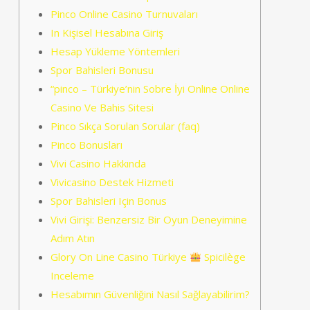
Pinco Online Casino Turnuvaları
In Kişisel Hesabına Giriş
Hesap Yükleme Yöntemleri
Spor Bahisleri Bonusu
“pinco – Türkiye’nin Sobre İyi Online Online
Casino Ve Bahis Sitesi
Pinco Sıkça Sorulan Sorular (faq)
Pinco Bonusları
Vivi Casino Hakkında
Vivicasino Destek Hizmeti
Spor Bahisleri Için Bonus
Vivi Girişi: Benzersiz Bir Oyun Deneyimine
Adım Atın
Glory On Line Casino Türkiye
Spicilège
Inceleme
Hesabımın Güvenliğini Nasıl Sağlayabilirim?