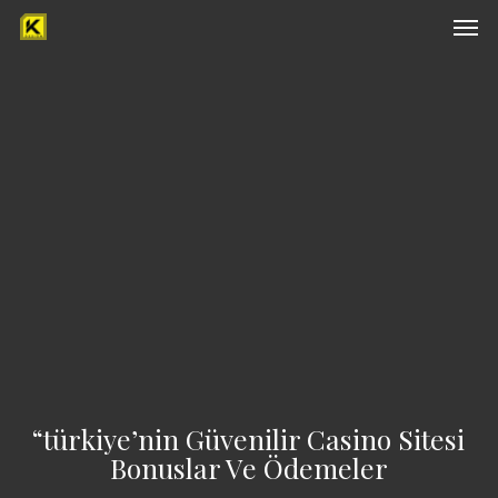
Men
Skip
to
main
content
“türkiye’nin Güvenilir Casino Sitesi
Bonuslar Ve Ödemeler