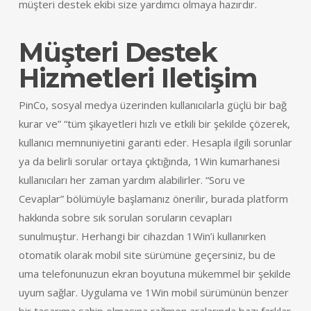
müşteri destek ekibi size yardımcı olmaya hazırdır.
Müşteri Destek
Hizmetleri Iletişim
PinCo, sosyal medya üzerinden kullanıcılarla güçlü bir bağ
kurar ve” “tüm şikayetleri hızlı ve etkili bir şekilde çözerek,
kullanıcı memnuniyetini garanti eder. Hesapla ilgili sorunlar
ya da belirli sorular ortaya çıktığında, 1Win kumarhanesi
kullanıcıları her zaman yardım alabilirler. “Soru ve
Cevaplar” bölümüyle başlamanız önerilir, burada platform
hakkında sobre sık sorulan soruların cevapları
sunulmuştur. Herhangi bir cihazdan 1Win’i kullanırken
otomatik olarak mobil site sürümüne geçersiniz, bu de
uma telefonunuzun ekran boyutuna mükemmel bir şekilde
uyum sağlar. Uygulama ve 1Win mobil sürümünün benzer