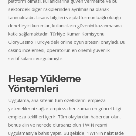
platform olması, kullanıcılarına güven vermekte ve bu
sektördeki diğer rakiplerinden ayrılmasına olanak
tanımaktadır. Lisans bilgileri ve platformun bağlı olduğu
denetleyici kurumlar, kullanıcıların güvenini kazanmasına
katkı sağlamaktadır. Türkiye Kumar Komisyonu
GloryCasino Türkiye’deki online oyun sitesini onayladı. Bu
casino incelemesi, operatörün en önemli güvenlik
sertifikalarını vurgulamıştır.
Hesap Yükleme
Yöntemleri
Uygulama, ana sitenin tüm özelliklerini empieza
yeteneklerini sağlar empieza her zaman en güncel bilgi
empieza teklifleri içerir. Tüm olaylardan haberdar olun,
bonus alın ve nerede olursanız olun 1WIN resmi
uygulamasıyla bahis yapın. Bu şekilde, 1WIN’in nakit iade