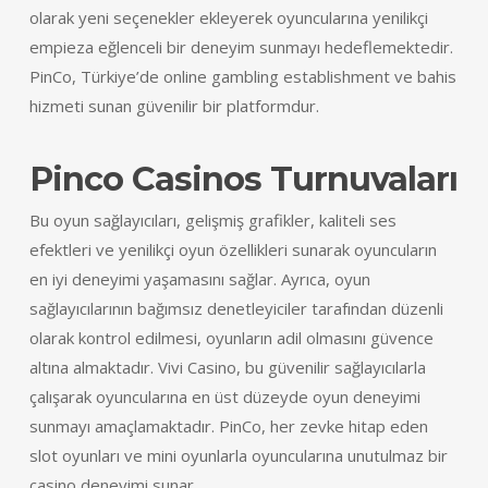
olarak yeni seçenekler ekleyerek oyuncularına yenilikçi
empieza eğlenceli bir deneyim sunmayı hedeflemektedir.
PinCo, Türkiye’de online gambling establishment ve bahis
hizmeti sunan güvenilir bir platformdur.
Pinco Casinos Turnuvaları
Bu oyun sağlayıcıları, gelişmiş grafikler, kaliteli ses
efektleri ve yenilikçi oyun özellikleri sunarak oyuncuların
en iyi deneyimi yaşamasını sağlar. Ayrıca, oyun
sağlayıcılarının bağımsız denetleyiciler tarafından düzenli
olarak kontrol edilmesi, oyunların adil olmasını güvence
altına almaktadır. Vivi Casino, bu güvenilir sağlayıcılarla
çalışarak oyuncularına en üst düzeyde oyun deneyimi
sunmayı amaçlamaktadır. PinCo, her zevke hitap eden
slot oyunları ve mini oyunlarla oyuncularına unutulmaz bir
casino deneyimi sunar.