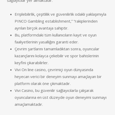
sağlayıcılar yer almaktadır.
Erişilebilirlik, çeşitlilik ve güvenilirlik odaklı yaklaşımıyla
PINCO Gambling establishment,” “rakiplerinden
ayrılan birçok avantaja sahiptir.
Bu, platformdaki tüm kullanıcıların kayıt ve oyun
faaliyetlerinin yasallığını garanti eder.
Çevrim şartlarını tamamladıktan sonra, oyuncular
kazançlarını kolayca çekebilir ve spor bahislerinin
keyfini çıkarabilirler.
Vivi On line casino, çevrimiçi oyun dünyasında
heyecan verici bir deneyim sunmayı amaçlayan bir
platform olarak öne çıkmaktadır.
Vivi Casino, bu güvenilir sağlayıcılarla çalışarak
oyuncularına en üst düzeyde oyun deneyimi sunmayı
amaçlamaktadır.