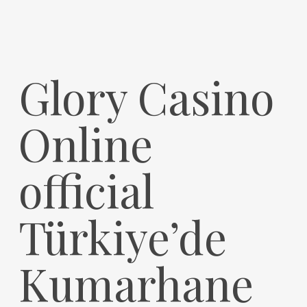
Glory Casino
Online
️official
Türkiye’de
Kumarhane