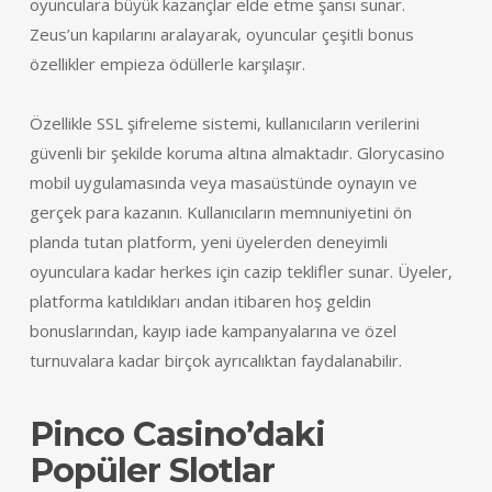
oyunculara büyük kazançlar elde etme şansı sunar.
Zeus’un kapılarını aralayarak, oyuncular çeşitli bonus
özellikler empieza ödüllerle karşılaşır.
Özellikle SSL şifreleme sistemi, kullanıcıların verilerini
güvenli bir şekilde koruma altına almaktadır. Glorycasino
mobil uygulamasında veya masaüstünde oynayın ve
gerçek para kazanın. Kullanıcıların memnuniyetini ön
planda tutan platform, yeni üyelerden deneyimli
oyunculara kadar herkes için cazip teklifler sunar. Üyeler,
platforma katıldıkları andan itibaren hoş geldin
bonuslarından, kayıp iade kampanyalarına ve özel
turnuvalara kadar birçok ayrıcalıktan faydalanabilir.
Pinco Casino’daki
Popüler Slotlar