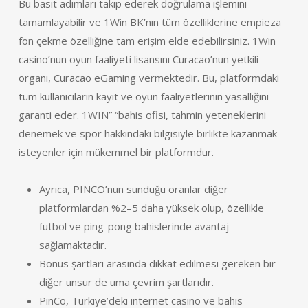
Bu basit adımları takip ederek doğrulama işlemini
tamamlayabilir ve 1Win BK’nın tüm özelliklerine empieza
fon çekme özelliğine tam erişim elde edebilirsiniz. 1Win
casino’nun oyun faaliyeti lisansını Curacao’nun yetkili
organı, Curacao eGaming vermektedir. Bu, platformdaki
tüm kullanıcıların kayıt ve oyun faaliyetlerinin yasallığını
garanti eder. 1WIN” “bahis ofisi, tahmin yeteneklerini
denemek ve spor hakkındaki bilgisiyle birlikte kazanmak
isteyenler için mükemmel bir platformdur.
Ayrıca, PINCO’nun sunduğu oranlar diğer
platformlardan %2–5 daha yüksek olup, özellikle
futbol ve ping-pong bahislerinde avantaj
sağlamaktadır.
Bonus şartları arasında dikkat edilmesi gereken bir
diğer unsur de uma çevrim şartlarıdır.
PinCo, Türkiye’deki internet casino ve bahis