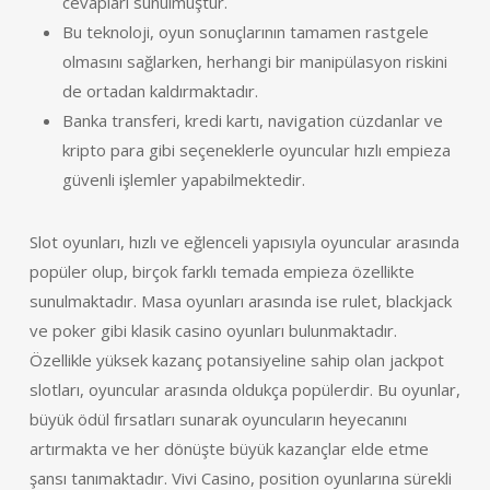
cevapları sunulmuştur.
Bu teknoloji, oyun sonuçlarının tamamen rastgele
olmasını sağlarken, herhangi bir manipülasyon riskini
de ortadan kaldırmaktadır.
Banka transferi, kredi kartı, navigation cüzdanlar ve
kripto para gibi seçeneklerle oyuncular hızlı empieza
güvenli işlemler yapabilmektedir.
Slot oyunları, hızlı ve eğlenceli yapısıyla oyuncular arasında
popüler olup, birçok farklı temada empieza özellikte
sunulmaktadır. Masa oyunları arasında ise rulet, blackjack
ve poker gibi klasik casino oyunları bulunmaktadır.
Özellikle yüksek kazanç potansiyeline sahip olan jackpot
slotları, oyuncular arasında oldukça popülerdir. Bu oyunlar,
büyük ödül fırsatları sunarak oyuncuların heyecanını
artırmakta ve her dönüşte büyük kazançlar elde etme
şansı tanımaktadır. Vivi Casino, position oyunlarına sürekli