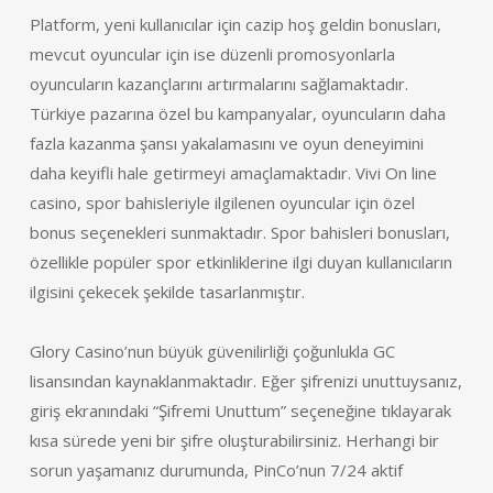
Platform, yeni kullanıcılar için cazip hoş geldin bonusları,
mevcut oyuncular için ise düzenli promosyonlarla
oyuncuların kazançlarını artırmalarını sağlamaktadır.
Türkiye pazarına özel bu kampanyalar, oyuncuların daha
fazla kazanma şansı yakalamasını ve oyun deneyimini
daha keyifli hale getirmeyi amaçlamaktadır. Vivi On line
casino, spor bahisleriyle ilgilenen oyuncular için özel
bonus seçenekleri sunmaktadır. Spor bahisleri bonusları,
özellikle popüler spor etkinliklerine ilgi duyan kullanıcıların
ilgisini çekecek şekilde tasarlanmıştır.
Glory Casino’nun büyük güvenilirliği çoğunlukla GC
lisansından kaynaklanmaktadır. Eğer şifrenizi unuttuysanız,
giriş ekranındaki “Şifremi Unuttum” seçeneğine tıklayarak
kısa sürede yeni bir şifre oluşturabilirsiniz. Herhangi bir
sorun yaşamanız durumunda, PinCo’nun 7/24 aktif