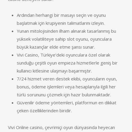
Ardından herhangi bir masayı seçin ve oyunu
başlatmak için krupiyenin talimatlarını izleyin.
Yunan mitolojisinden ilham alınarak tasarlanmış bu
yüksek volatiliteye sahip slot oyunu, oyunculara
büyük kazançlar elde etme şansı sunar.
Vivi Casino, Türkiye’deki oyunculara özel olarak
sunduğu çeşitli oyun empieza hizmetlerle geniş bir
kullanıcı kitlesine ulaşmayı başarmıştır.
7/24 hizmet veren destek ekibi, oyuncuların oyun,
bonus, ödeme işlemleri veya hesaplarıyla ilgili her
türlü sorununu çözmek için hazır bulunmaktadır.
Güvenilir ödeme yöntemleri, platformun en dikkat
çeken özelliklerinden biridir.
Vivi Online casino, çevrimiçi oyun dünyasında heyecan