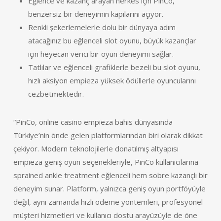
Eğlence ve kazanç arayan herkes için PinCo,
benzersiz bir deneyimin kapılarını açıyor.
Renkli şekerlemelerle dolu bir dünyaya adım
atacağınız bu eğlenceli slot oyunu, büyük kazançlar
için heyecan verici bir oyun deneyimi sağlar.
Tatlılar ve eğlenceli grafiklerle bezeli bu slot oyunu,
hızlı aksiyon empieza yüksek ödüllerle oyuncularını
cezbetmektedir.
“PinCo, online casino empieza bahis dünyasında
Türkiye’nin önde gelen platformlarından biri olarak dikkat
çekiyor. Modern teknolojilerle donatılmış altyapısı
empieza geniş oyun seçenekleriyle, PinCo kullanıcılarına
sprained ankle treatment eğlenceli hem sobre kazançlı bir
deneyim sunar. Platform, yalnızca geniş oyun portföyüyle
değil, aynı zamanda hızlı ödeme yöntemleri, profesyonel
müşteri hizmetleri ve kullanıcı dostu arayüzüyle de öne