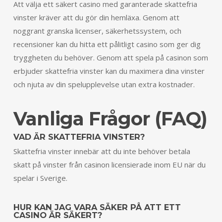
Att välja ett säkert casino med garanterade skattefria
vinster kräver att du gör din hemläxa. Genom att
noggrant granska licenser, säkerhetssystem, och
recensioner kan du hitta ett pålitligt casino som ger dig
tryggheten du behöver. Genom att spela på casinon som
erbjuder skattefria vinster kan du maximera dina vinster
och njuta av din spelupplevelse utan extra kostnader.
Vanliga Frågor (FAQ)
VAD ÄR SKATTEFRIA VINSTER?
Skattefria vinster innebär att du inte behöver betala
skatt på vinster från casinon licensierade inom EU när du
spelar i Sverige.
HUR KAN JAG VARA SÄKER PÅ ATT ETT
CASINO ÄR SÄKERT?