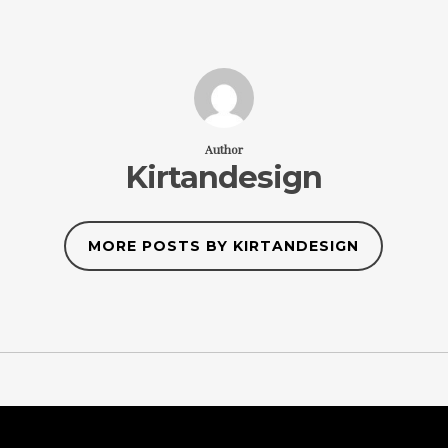
Author
Kirtandesign
MORE POSTS BY KIRTANDESIGN