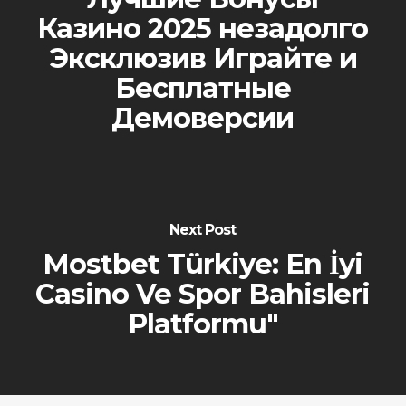
Казино 2025 незадолго
Эксклюзив Играйте и
Бесплатные
Демоверсии
Next Post
Mostbet Türkiye: En İyi
Casino Ve Spor Bahisleri
Platformu"