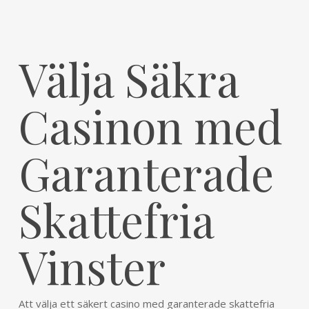
Välja Säkra
Casinon med
Garanterade
Skattefria
Vinster
Att välja ett säkert casino med garanterade skattefria